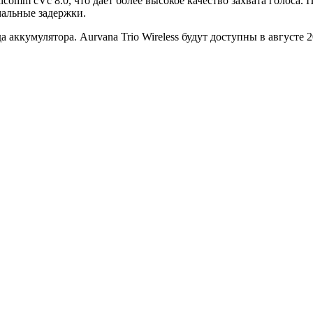
comm cVc 8.0, что даёт более высокое качество захвата голоса. 
мальные задержки.
яда аккумулятора. Aurvana Trio Wireless будут доступны в августе