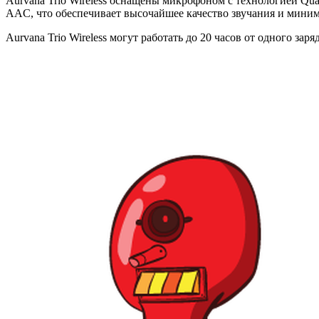
Aurvana Trio Wireless оснащены микрофоном с технологией Qual
AAC, что обеспечивает высочайшее качество звучания и мини
Aurvana Trio Wireless могут работать до 20 часов от одного зар