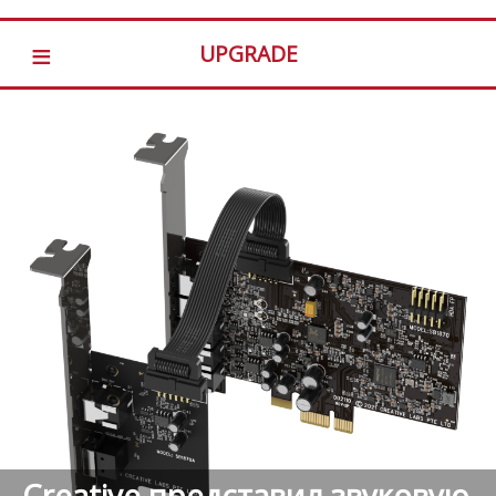
≡
UPGRADE
Creative представил звуковую