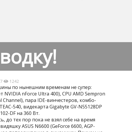
водку!
47
1242
ины по нынешним временам не супер:
т NVIDIA nForce Ultra 400), CPU AMD Sempron
al Channel), пара IDE-винчестеров, комбо-
TEAC-540, видекарта Gigabyte GV-N55128DP
-102-DF на 360 Вт.
, до тех пор пока не взял себе на время
 видяшку ASUS N6600 (GeForce 6600, AGP-