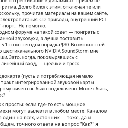
нное потрескивание в динамиках. Причем не
ритма. Долго бился с этим, отключая те или
оскольку, прочитав материалы на вашем сайте,
 электропитания: CD-приводы, внутренний PCI-
PT-порт… Не помогло.
 одном форуме на такой совет — поиграть с
нной звуковухи, а лучше поставить
! 5.1 стоит сегодня порядка $30. Возможностей
го шестиканального NVIDIA SoundStorm мне
ши. Зато, когда, поковырявшись с
 линейный вход, — щелчки и треск
деокарта (пусть и потребляющая немало
й тракт интегрированной звуковой карты
торому ничего не было подключено. Может быть,
ос?
 просты: если где-то есть мощное
мехи могут вылезти в любом месте. Каналов
 один на всех, источник — тоже, да и
общем, точного ответа на вопрос "Как?" я