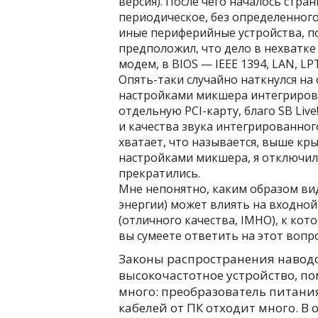
версия). После чего началось стра
периодическое, без определенного 
иные периферийные устройства, п
предположил, что дело в нехватке
модем, в BIOS — IEEE 1394, LAN, L
Опять-таки случайно наткнулся на
настройками микшера интегрирова
отдельную PCI-карту, благо SB Live
и качества звука интегрированно
хватает, что называется, выше кры
настройками микшера, я отключил
прекратились.
Мне непонятно, каким образом ви
энергии) может влиять на входно
(отличного качества, IMHO), к ко
вы сумеете ответить на этот вопр
Законы распространения наводок
высокочастотное устройство, по
много: преобразователь питания
кабелей от ПК отходит много. В 