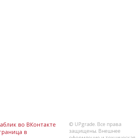
аблик во ВКонтакте
© UPgrade. Все права
защищены. Внешнее
раница в
оформление и техническая