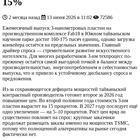
15%
2 месяца назад
13 июня 2026 в 11:02
72586
Ежемесячный выпуск 3-нанометровых пластин на
производственном комплексе Fab18 в Южном тайваньском
научном парке достиг 160-175 тысяч единиц, однако загрузка
конвейера остаётся на предельных значениях. Главный
драйвер спроса — стремительное развитие искусственного
интеллекта. Для многих разработчиков 3-нм техпроцесс по-
прежнему остаётся самой выгодной точкой в балансе между
производительностью, энергопотреблением и себестоимостью
выпуска, что и привело к устойчивому дисбалансу спроса и
предложения.
Из-за сохраняющегося дефицита мощностей тайваньский
контрактный производитель готовит второе за 2026 год
повышение цен. Во второй половине года стоимость 3-нм
пластин вырастет на 15 процентов. В 2027 году последует ещё
одно увеличение — на 5–10 процентов. Рост цен вряд ли
существенно повлияет на спрос: крупные заказчики
продолжат размещать заказы именно на мощностях TSMC,
потому что полноценной альтернативы на рынке сегодня
фактически нет.