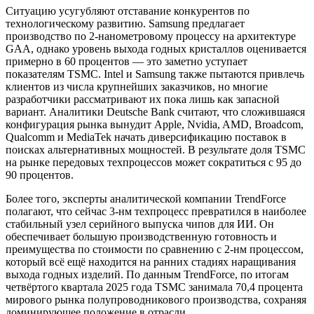
Ситуацию усугубляют отставание конкурентов по
технологическому развитию. Samsung предлагает
производство по 2-нанометровому процессу на архитектуре
GAA, однако уровень выхода годных кристаллов оценивается
примерно в 60 процентов — это заметно уступает
показателям TSMC. Intel и Samsung также пытаются привлечь
клиентов из числа крупнейших заказчиков, но многие
разработчики рассматривают их пока лишь как запасной
вариант. Аналитики Deutsche Bank считают, что сложившаяся
конфигурация рынка вынудит Apple, Nvidia, AMD, Broadcom,
Qualcomm и MediaTek начать диверсификацию поставок в
поисках альтернативных мощностей. В результате доля TSMC
на рынке передовых техпроцессов может сократиться с 95 до
90 процентов.
Более того, эксперты аналитической компании TrendForce
полагают, что сейчас 3-нм техпроцесс превратился в наиболее
стабильный узел серийного выпуска чипов для ИИ. Он
обеспечивает большую производственную готовность и
преимущества по стоимости по сравнению с 2-нм процессом,
который всё ещё находится на ранних стадиях наращивания
выхода годных изделий. По данным TrendForce, по итогам
четвёртого квартала 2025 года TSMC занимала 70,4 процента
мирового рынка полупроводникового производства, сохраняя
доминирующее положение в отрасли.