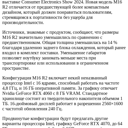
выставке Consumer Electronics Show 2024. Новая модель M16
R2 отличается от предшествующей более компактным
дизайном, который должен понравиться пользователям,
стремящимся к портативности без ущерба для
производительности.
Источники, знакомые с продуктом, сообщают, что размеры
M16 R2 значительно уменьшились по сравнению с
предшественником. Общая толщина уменьшилась на 14 %
благодаря удалению заднего блока охлаждения, который ранее
входил в комплект поставки. Уменьшение габаритов
позволяет ноутбуку занимать меньше места при
транспортировке или использовании в ограниченном
пространстве.
Конфигурация M16 R2 включает некий неназванный
процессор Intel с 16 ядрами, способный работать на частоте
4,8 ГГц, и 16 ГБ оперативной памяти. За графику отвечает
Nvidia GeForce RTX 4060 с 8 ГБ VRAM. Стандартное
хранилище состоит из твердотельного накопителя объемом 1
ТБ. 16-дюймовый дисплей работает в разрешении 2560×1600
с частотой обновления 240 Гц.
Продвинутые конфигурации будут предлагать другие
варианты процессора Intel, графику GeForce RTX 4070, до 64