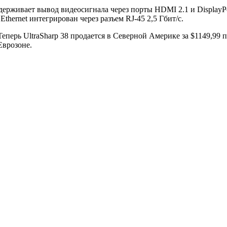
рживает вывод видеосигнала через порты HDMI 2.1 и DisplayPo
thernet интегрирован через разъем RJ-45 2,5 Гбит/с.
еперь UltraSharp 38 продается в Северной Америке за $1149,99
Еврозоне.