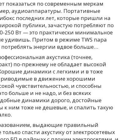
ет показаться по современным меркам
имер, аудиоаппаратуры. Портативные
ибокс последних лет, которые пришли на
ирокой публики, зачастую потребляют по
100-250 Вт — это практически минимальное
 не удивишь. Притом в режиме TWS пара
й, потреблять энергии вдвое больше…
офессиональная акустика (точнее,
акт) по-прежнему не обладает высокой
Хорошие динамики с легкими и в тоже
 приводимые в движение хорошими
окой чувствительностью, и способны
то больше и не надо, и без всяких
одобные динамики дорого, достойные
 к ним тоже не дешевые, и спалить такую
лко.
бразованием, выдающие правильный
 только спасти акустику от электросетевых
ого БП в районах с плохим электросетями, и