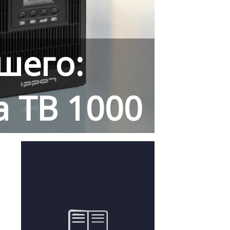
шего:
a TB 1000