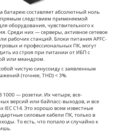
а батарею составляет абсолютный ноль
я прямым следствием применяемой
для оборудования, чувствительного к
 Среди них — серверы, активное сетевое
ли рабочих станций. Блоки питания APFC-
гровых и профессиональных ПК, могут
ить из строя при питании от ИБП с
ой или меандром.
собой чистую синусоиду с заявленным
жений (точнее, THD) < 3%.
 1000 — розетки. Их четыре, все-
ых версий или байпасс-выходов, и все
 IEC C14. Это хорошо всем известные
ндартные силовые кабели ПК, только в
ыходы. То есть, что попало и случайно к
чишь.