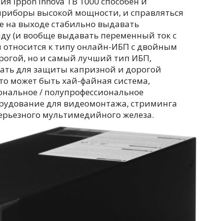
я Ippon Innova TB 1000 способен и
приборы высокой мощности, и справляться
е на выходе стабильно выдавать
у (и вообще выдавать переменный ток с
 относится к типу онлайн-ИБП с двойным
рогой, но и самый лучший тип ИБП,
ать для защиты капризной и дорогой
то может быть хай-файная система,
ональное / полупрофессиональное
орудование для видеомонтажа, стриминга
серьезного мультимедийного железа.