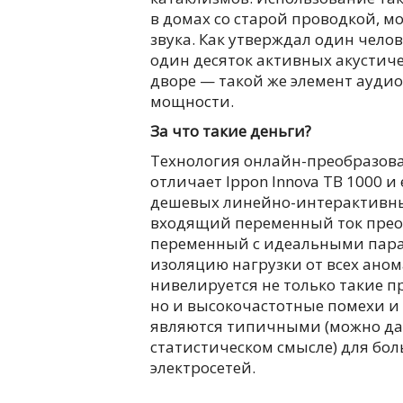
в домах со старой проводкой, м
звука. Как утверждал один чело
один десяток активных акустиче
дворе — такой же элемент аудио
мощности.
За что такие деньги?
Технология онлайн-преобразован
отличает Ippon Innova TB 1000 и
дешевых линейно-интерактивных
входящий переменный ток преоб
переменный с идеальными пара
изоляцию нагрузки от всех аном
нивелируется не только такие п
но и высокочастотные помехи и
являются типичными (можно даж
статистическом смысле) для бо
электросетей.