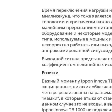
Время переключения нагрузки н
миллисекунд, что тоже являетс
топологии и критически важно 
малейшим прерываниям питания.
оборудование и некоторые моде
типа, используемые в мощных и
некорректно работать или выход
аппроксимированной синусоид
Выходной сигнал представляет 
коэффициентом нелинейных иска
Розетки
Важный момент у Ippon Innova TB
защищенные, никаких облегченн
четыре реализованы на разъемах
“мамки”, в которые втыкают ста
данном случае это не входы, а в
Ippon Innova TB 1000 не подклю