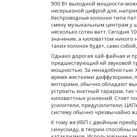
900 Вт выходной мощности мож
несерьезной цифрой для, напр
беспроводные колонки типа пат
смену музыкальным центрам у ш
несколько сотен ватт. Сегодня 
значение, а киловаттом никого
таких колонок будет, само собо
Однако дорогая хай-файная и пр
предшествующий ей звуковой тр
мощностью. За ненадобностью. 
время жесткими диффузорами,
моторами, обычно обладают выс
устроить знатный тарарам, так ч
киловаттных усилений. Стоят п
усилители, предусилители, ЦАПы
систему обычно чрезвычайно жа
К тому же ИБП с двойным прео
синусоиду, в теории способны не
катаклизмов. Использование так