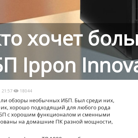
кто хочет боль
П Ippon Innov
 21:57
18044
али обзоры необычных ИБП. Был среди них,
ник, хорошо подходящий для любого рода
и БП с хорошим функционалом и сменными
рованы на домашние ПК разной мощности,