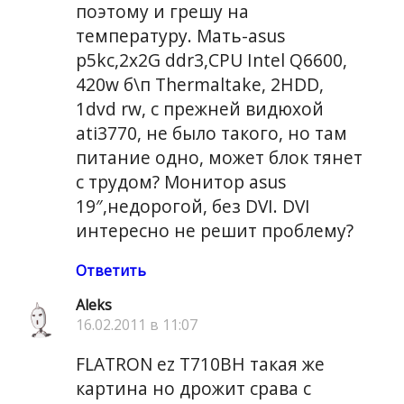
поэтому и грешу на
температуру. Мать-asus
p5kc,2x2G ddr3,СPU Intel Q6600,
420w б\п Thermaltake, 2HDD,
1dvd rw, c прежней видюхой
ati3770, не было такого, но там
питание одно, может блок тянет
с трудом? Монитор asus
19″,недорогой, без DVI. DVI
интересно не решит проблему?
Ответить
Aleks
16.02.2011 в 11:07
FLATRON ez T710BH такая же
картина но дрожит срава с