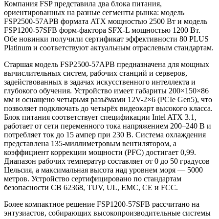
Компания FSP представила два блока питания,
ориентированных на разные сегменты рынка: модель
FSP2500-57APB формата ATX мощностью 2500 Вт и модель
FSP1200-57SFB форм-фактора SFX-L мощностью 1200 Вт.
Обе новинки получили сертификат эффективности 80 PLUS
Platinum и соответствуют актуальным отраслевым стандартам.
Старшая модель FSP2500-57APB предназначена для мощных
вычислительных систем, рабочих станций и серверов,
задействованных в задачах искусственного интеллекта и
глубокого обучения. Устройство имеет габариты 200×150×86
мм и оснащено четырьмя разъёмами 12V-2×6 (PCIe Gen5), что
позволяет подключать до четырёх видеокарт высокого класса.
Блок питания соответствует спецификации Intel ATX 3.1,
работает от сети переменного тока напряжением 200–240 В и
потребляет ток до 15 ампер при 230 В. Система охлаждения
представлена 135-миллиметровым вентилятором, а
коэффициент коррекции мощности (PFC) достигает 0,99.
Диапазон рабочих температур составляет от 0 до 50 градусов
Цельсия, а максимальная высота над уровнем моря — 5000
метров. Устройство сертифицировано по стандартам
безопасности CB 62368, TUV, UL, EMC, CE и FCC.
Более компактное решение FSP1200-57SFB рассчитано на
энтузиастов, собирающих высокопроизводительные системы