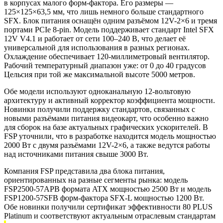
в корпусах малого форм-фактора. Его размеры —
125×125×63,5 мм, что лишь немного больше стандартного
SFX. Блок питания оснащён одним разъёмом 12V-2×6 и тремя
портами PCIe 8-pin. Модель поддерживает стандарт Intel SFX
12V V4.1 и работает от сети 100–240 В, что делает её
универсальной для использования в разных регионах.
Охлаждение обеспечивает 120-миллиметровый вентилятор.
Рабочий температурный диапазон уже: от 0 до 40 градусов
Цельсия при той же максимальной высоте 5000 метров.
Обе модели используют одноканальную 12-вольтовую
архитектуру и активный корректор коэффициента мощности.
Новинки получили поддержку стандартов, связанных с
новыми разъёмами питания видеокарт, что особенно важно
для сборок на базе актуальных графических ускорителей. В
FSP уточнили, что в разработке находится модель мощностью
2000 Вт с двумя разъёмами 12V-2×6, а также ведутся работы
над источниками питания свыше 3000 Вт.
Компания FSP представила два блока питания,
ориентированных на разные сегменты рынка: модель
FSP2500-57APB формата ATX мощностью 2500 Вт и модель
FSP1200-57SFB форм-фактора SFX-L мощностью 1200 Вт.
Обе новинки получили сертификат эффективности 80 PLUS
Platinum и соответствуют актуальным отраслевым стандартам