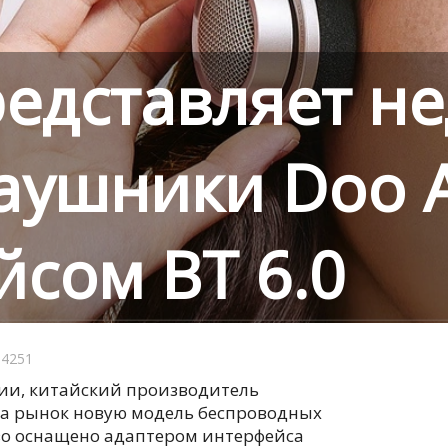
представляет н
аушники Doo A
сом BT 6.0
4251
ии, китайский производитель
 на рынок новую модель беспроводных
во оснащено адаптером интерфейса