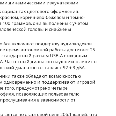
выми динамическими излучателями.
х вариантах цветового оформления:
красном, коричнево-бежевом и темно-
т 100 граммов, они выполнены с учетом
еловеческой головы и снабжены
o Ace включают поддержку аудиокодеков
нное время автономной работы достигает 25
я стандартный разъем USB-A с входным
 А. Частотный диапазон наушников лежит в
еский диапазон составляет 92 ± 3 дБА.
ники также обладают возможностью
ам одновременно и поддерживают игровой
е того, предусмотрено четыре
рофиля, позволяющих пользователю
прослушивания в зависимости от
лагается по стартовой цене 206,1 юаней, что