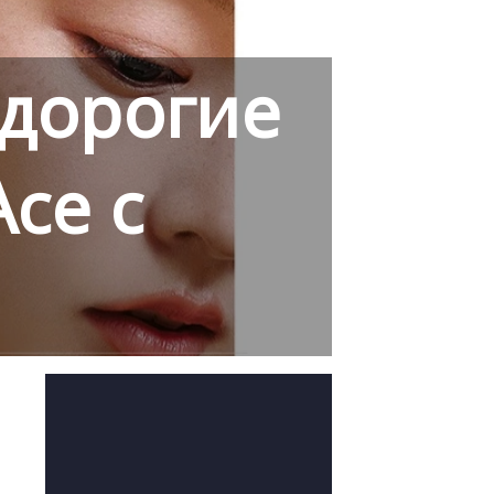
едорогие
ce с