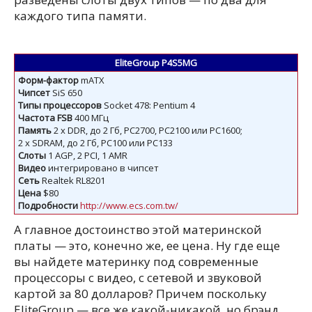
каждого типа памяти.
EliteGroup P4S5MG
Форм-фактор
mATX
Чипсет
SiS 650
Типы
процессоров
Socket 478: Pentium 4
Частота
FSB
400 МГц
Память
2 x DDR, до 2 Гб, PC2700, PC2100 или PC1600;
2 x SDRAM, до 2 Гб, PC100 или PC133
Слоты
1 AGP, 2 PCI, 1 AMR
Видео
интегрировано в чипсет
Сеть
Realtek RL8201
Цена
$80
Подробности
http://www.ecs.com.tw/
А главное достоинство этой материнской
платы — это, конечно же, ее цена. Ну где еще
вы найдете материнку под современные
процессоры с видео, с сетевой и звуковой
картой за 80 долларов? Причем поскольку
EliteGroup — все же какой-никакой, но брэнд,