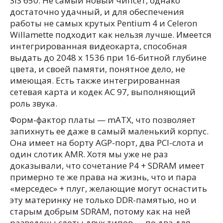
SiS 650. Не самый новый чипсет, однако
достаточно удачный, и для обеспечения
работы не самых крутых Pentium 4 и Celeron
Willamette подходит как нельзя лучше. Имеется
интегрированная видеокарта, способная
выдать до 2048 x 1536 при 16-битной глубине
цвета, и своей памяти, понятное дело, не
имеющая. Есть также интегрированная
сетевая карта и кодек AC 97, выполняющий
роль звука.
Форм-фактор платы — mATX, что позволяет
запихнуть ее даже в самый маленький корпус.
Она имеет на борту AGP-порт, два PCI-слота и
один слотик AMR. Хотя мы уже не раз
доказывали, что сочетание P4 + SDRAM имеет
примерно те же права на жизнь, что и пара
«мерседес» + плуг, желающие могут оснастить
эту материнку не только DDR-памятью, но и
старым добрым SDRAM, потому как на ней
разведены слоты двух типов — по два для