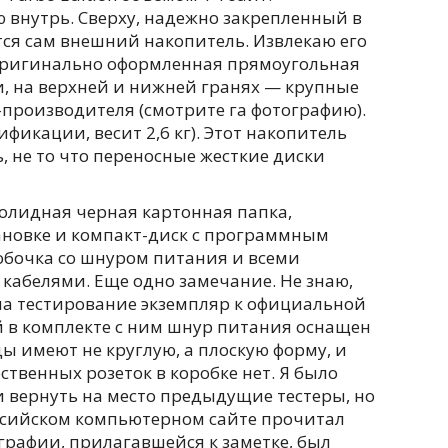
 внутрь. Сверху, надежно закрепленный в
тся сам внешний накопитель. Извлекаю его
 оригинально оформленная прямоугольная
и, на верхней и нижней гранях — крупные
производителя (смотрите га фотографию).
фикации, весит 2,6 кг). Этот накопитель
, не то что переносные жесткие диски
солидная черная картонная папка,
новке и компакт-диск с программным
обочка со шнуром питания и всеми
абелями. Еще одно замечание. Не знаю,
на тестирование экземпляр к официальной
й в комплекте с ним шнур питания оснащен
ы имеют не круглую, а плоскую форму, и
ственных розеток в коробке нет. Я было
и вернуть на место предыдущие тестеры, но
ссийском компьютерном сайте прочитал
ографии, прилагавшейся к заметке, был