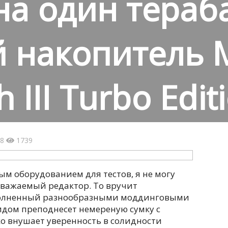
а один тераба
 накопитель 
III Turbo Edit
48
1739
ым оборудованием для тестов, я не могу
уважаемый редактор. То вручит
аполненный разнообразными моддинговыми
идом преподнесет немереную сумку с
ько внушает уверенность в солидности