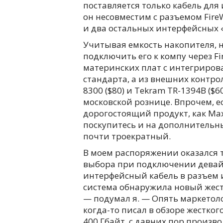
поставляется только кабель для и
он несовместим с разъемом Fire
и два остальных интерфейсных 
Учитывая емкость накопителя, 
подключить его к компу через Fi
материнских плат с интегриро
стандарта, а из внешних контрол
8300 ($80) и Tekram TR-1394B ($6
московской рознице. Впрочем, е
дорогостоящий продукт, как Maxto
поскупитесь и на дополнительн
почти троекратный.
В моем распоряжении оказался т
выбора при подключении девайса
интерфейсный кабель в разъем 
система обнаружила новый жестк
— подумал я. — Опять маркетоло
когда-то писал в обзоре жестког
400 Гбайт, с давних пор произв