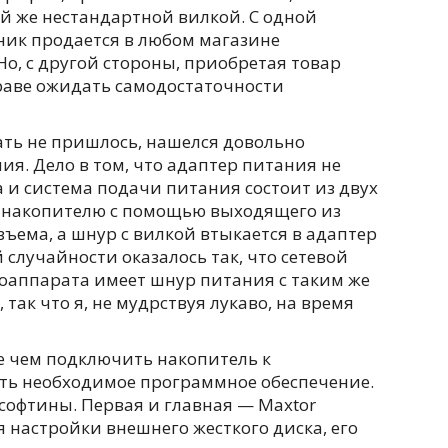
й же нестандартной вилкой. С одной
ик продается в любом магазине
Но, с другой стороны, приобретая товар
праве ожидать самодостаточности
ать не пришлось, нашелся довольно
я. Дело в том, что адаптер питания не
а и система подачи питания состоит из двух
к накопителю с помощью выходящего из
ъема, а шнур с вилкой втыкается в адаптер
 случайности оказалось так, что сетевой
тоаппарата имеет шнур питания с таким же
так что я, не мудрствуя лукаво, на время
е чем подключить накопитель к
ить необходимое программное обеспечение.
 софтины. Первая и главная — Maxtor
 настройки внешнего жесткого диска, его