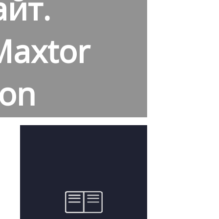
йт.
Maxtor
ion