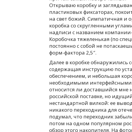
Открываю коробку и заглядываю
пластиковых фиксаторах, покои
на свет божий. Симпатичная и
коробка со скругленными углам
надписи с названием компании-
Коробочка тяжеленькая (по специ
постоянно с собой не потаскаешь
форм-фактора 2,5″.
Далее в коробке обнаружились 
содержащая инструкцию по уста
обеспечением, и небольшая кор
необходимыми интерфейсными к
относится ли доставшийся мне 
российской поставке, но идущи
нестандартной вилкой: ее вывод
никакого переходника для отече
подумал, что переходник забыл
потом на одном популярном ро
обзор этого накопителя. На фот