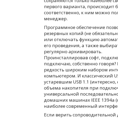
сохраняются только наиболее св
первого варианта, происходит 
соответственно, к ним можно п
менеджер.
Программное обеспечение позво
резервных копий (не обязатель
или отключать функцию автомат
его проведения, а также выбира
регулярно архивировать.
Проинсталлировав софт, подклю
подключаю, собственно говоря? 
редкость широким набором инт
компьютером. И классический US
устаревшим USB 1.1 (интересно,
объема накопителя при подклю
универсальной последовательно
домашних машинах IEEE 1394a (о
наиболее современный интерфейс 
Если верить сопроводительной 