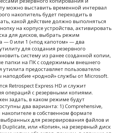
ессами резервного копирования и
иту можно выставить временной интервал
рого накопитель будет переходить в
ать, какой действие должно выполняться
нопку на корпусе устройства, активировать
ска для дисков, выбрать режим
 — 0 или 1 («под капотом» — два
 утилиту для создания резервного
ановить систему из ранее созданной копии,
е папки на ПК с содержимым внешнего
я утилита предоставляет пользователю
 наподобие «родной» службы от Microsoft.
я Retrospect Express HD и служит
ия операций с резервными копиями.
жен задать, в каком режиме будут
оступны два варианта: 1) Comprehensive,
 накопителе в собственном формате
 выбранных для резервирования файлов и
2) Duplicate, или «Копия», на резервный диск