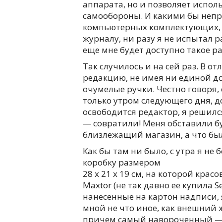
аппарата, но и позволяет исполь
самообороны. И какими бы неп
компьютерных комплектующих,
журналу, ни разу я не испытал р
еще мне будет доступно такое р
Так случилось и на сей раз. В 
редакцию, не имея ни единой до
очумелые ручки. Честно говоря, 
только утром следующего дня, д
освободится редактор, я решился
— совратили! Меня обставили бу
близлежащий магазин, а что был
Как бы там ни было, с утра я н
коробку размером
28 х 21 х 19 см, на которой кр
Maxtor (не так давно ее купила Se
нанесенные на картон надписи, 
мной не что иное, как внешний ж
причем самый навороченный — T