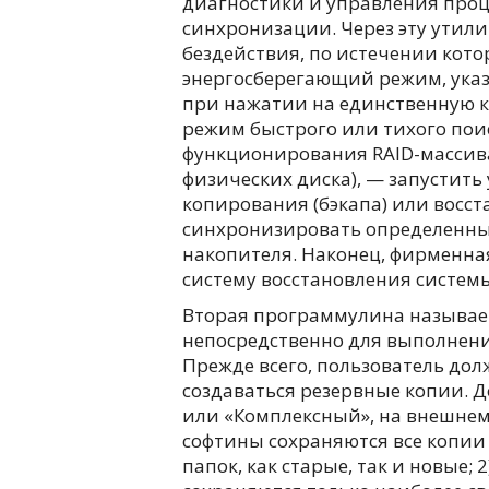
диагностики и управления проц
синхронизации. Через эту утил
бездействия, по истечении кото
энергосберегающий режим, указ
при нажатии на единственную к
режим быстрого или тихого пои
функционирования RAID-массива
физических диска), — запустить
копирования (бэкапа) или восст
синхронизировать определенны
накопителя. Наконец, фирменна
систему восстановления системы
Вторая программулина называетс
непосредственно для выполнен
Прежде всего, пользователь дол
создаваться резервные копии. Д
или «Комплексный», на внешнем
софтины сохраняются все копии
папок, как старые, так и новые; 