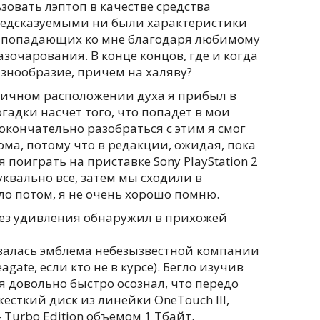
зовать лэптоп в качестве средства
редсказуемыми ни были характеристики
 попадающих ко мне благодаря любимому
азочарования. В конце концов, где и когда
азнообразие, причем на халяву?
отличном расположении духа я прибыл в
гадки насчет того, что попадет в мои
окончательно разобраться с этим я смог
ома, потому что в редакции, ожидая, пока
 поиграть на приставке Sony PlayStation 2
квально все, затем мы сходили в
о потом, я не очень хорошо помню.
е без удивления обнаружил в прихожей
асовалась эмблема небезызвестной компании
agate, если кто не в курсе). Бегло изучив
я довольно быстро осознал, что передо
есткий диск из линейки OneTouch III,
urbo Edition объемом 1 Тбайт.