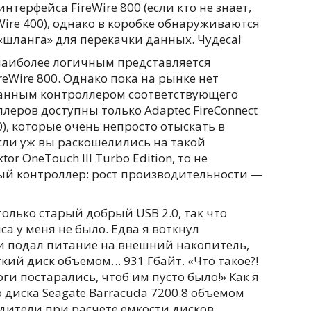
нтерфейса FireWire 800 (если кто не знает,
Wire 400), однако в коробке обнаруживаются
«шланга» для перекачки данных. Чудеса!
наиболее логичным представляется
reWire 800. Однако пока на рынке нет
ванным контроллером соответствующего
леров доступны только Adaptec FireConnect
0), которые очень непросто отыскать в
сли уж вы раскошелились на такой
r OneTouch III Turbo Edition, то не
ый контроллер: рост производительности —
олько старый добрый USB 2.0, так что
 у меня не было. Едва я воткнул
и подал питание на внешний накопитель,
ий диск объемом… 931 Гбайт. «Что такое?!
ги постарались, чтоб им пусто было!» Как я
о диска Seagate Barracuda 7200.8 объемом
одители при расчете емкости дисков