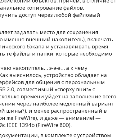
ежие копии объектов, причем, в отличие от
банальное копирование файлов,
олучить доступ через любой файловый
ляет задавать место для сохранения
но именно внешний накопитель), включать
ического бэкапа и устанавливать время
ть те файлы и папки, которые необходимо
чаю накопитель… э-э-э… а к чему
Как выяснилось, устройство обладает на
ерфейсов для общения с персональным
B 2.0, совместимый «сверху вниз» с
 сколько времени уйдет на заполнение всего
чении через наиболее медленный вариант
й шины?), и менее распространенный в
н же FireWire), и даже — внимание! —
IEEE 1394b (FireWire 800).
документации, в комплекте с устройством