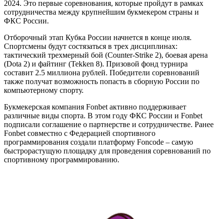
2024. Это первые соревнования, которые пройдут в рамках
сотрудничества между крупнейшим букмекером страны и
ФКС России.
Отборочный этап Кубка России начнется в конце июля.
Спортсмены будут состязаться в трех дисциплинах:
тактический трехмерный бой (Counter-Strike 2), боевая арена
(Dota 2) и файтинг (Tekken 8). Призовой фонд турнира
составит 2.5 миллиона рублей. Победители соревнований
также получат возможность попасть в сборную России по
компьютерному спорту.
Букмекерская компания Fonbet активно поддерживает
различные виды спорта. В этом году ФКС России и Fonbet
подписали соглашение о партнерстве и сотрудничестве. Ранее
Fonbet совместно с Федерацией спортивного
программирования создали платформу Foncode – самую
быстрорастущую площадку для проведения соревнований по
спортивному программированию.