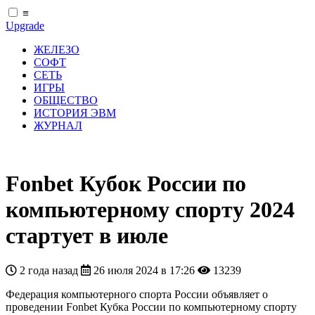
≡
Upgrade
ЖЕЛЕЗО
СОФТ
СЕТЬ
ИГРЫ
ОБЩЕСТВО
ИСТОРИЯ ЭВМ
ЖУРНАЛ
Fonbet Кубок России по
компьютерному спорту 2024
стартует в июле
2 года назад
26 июля 2024 в 17:26
13239
Федерация компьютерного спорта России объявляет о
проведении Fonbet Кубка России по компьютерному спорту