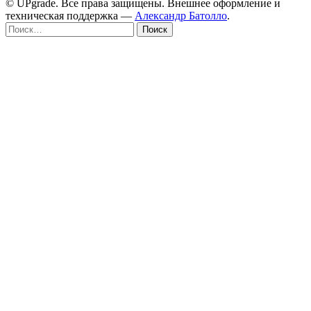
© UPgrade. Все права защищены. Внешнее оформление и
техническая поддержка —
Александр Батолло
.
Найти: