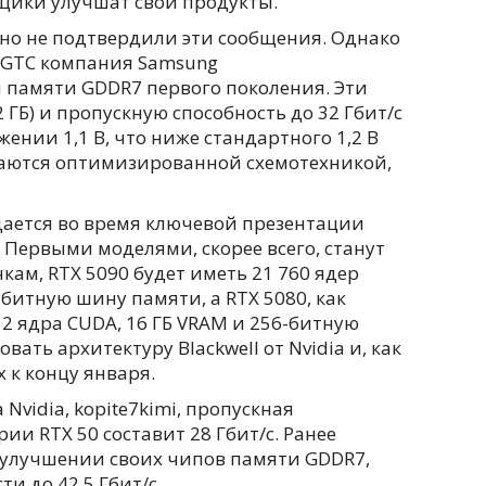
вщики улучшат свои продукты.
ьно не подтвердили эти сообщения. Однако
 GTC компания Samsung
памяти GDDR7 первого поколения. Эти
 ГБ) и пропускную способность до 32 Гбит/с
ении 1,1 В, что ниже стандартного 1,2 В
чаются оптимизированной схемотехникой,
дается во время ключевой презентации
а. Первыми моделями, скорее всего, станут
чкам, RTX 5090 будет иметь 21 760 ядер
-битную шину памяти, а RTX 5080, как
52 ядра CUDA, 16 ГБ VRAM и 256-битную
вать архитектуру Blackwell от Nvidia и, как
 к концу января.
Nvidia, kopite7kimi, пропускная
ии RTX 50 составит 28 Гбит/с. Ранее
 улучшении своих чипов памяти GDDR7,
и до 42,5 Гбит/с.