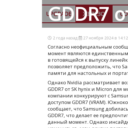
GDDR7 о
UPGRADE
ЖЕЛЕЗО
СО
2 года назад
27 ноября 2024 в 14:1
Согласно неофициальным сообщ
момент являются единственным
в готовящейся к выпуску линейк
позволяет предположить, что S
памяти для настольных и портат
Однако Nvidia рассматривает в
GDDR7 от SK hynix и Micron для 
компании конкурируют с Samsu
доступом GDDR7 (VRAM). Южноко
сообщает, что Samsung добилась
GDDR7, что делает ее предпочт
данный момент. Однако инсайде