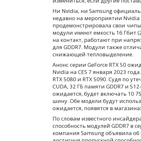
измениться, если другие поста
Ни Nvidia, ни Samsung официал
недавно на мероприятии Nvidia
продемонстрировала свои чипы 
модули имеют емкость 16 Гбит (2
на контакт, работают при напряж
для GDDR7. Модули также отли
снижающей тепловыделение.
Анонс серии GeForce RTX 50 ожи
Nvidia на CES 7 января 2023 год
RTX 5080 и RTX 5090. Судя по уте
CUDA, 32 ГБ памяти GDDR7 и 512
ожидается, будет включать 10 7
шину. Обе модели будут использо
ожидается, появятся в магазинах
По словам известного инсайдера 
способность модулей GDDR7 в сер
компания Samsung объявила об
достигнув пропускной способност