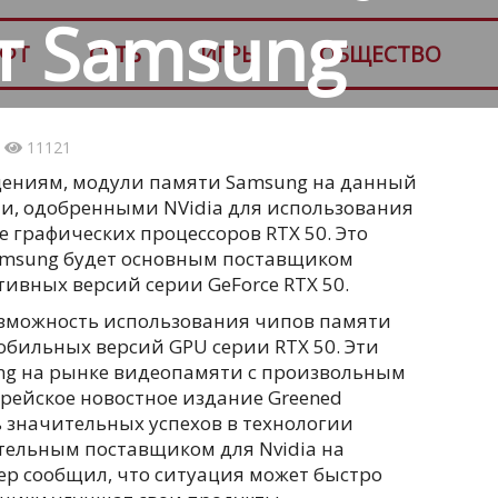
т Samsung
ФТ
СЕТЬ
ИГРЫ
ОБЩЕСТВО
2
11121
ениям, модули памяти Samsung на данный
и, одобренными NVidia для использования
е графических процессоров RTX 50. Это
amsung будет основным поставщиком
ивных версий серии GeForce RTX 50.
озможность использования чипов памяти
мобильных версий GPU серии RTX 50. Эти
ng на рынке видеопамяти с произвольным
рейское новостное издание Greened
 значительных успехов в технологии
ительным поставщиком для Nvidia на
р сообщил, что ситуация может быстро