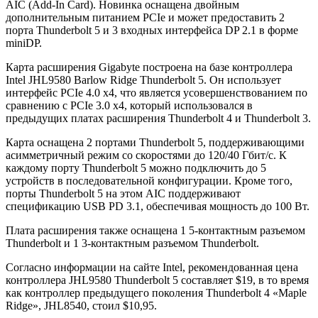
AIC (Add-In Card). Новинка оснащена двойным
дополнительным питанием PCIe и может предоставить 2
порта Thunderbolt 5 и 3 входных интерфейса DP 2.1 в форме
miniDP.
Карта расширения Gigabyte построена на базе контроллера
Intel JHL9580 Barlow Ridge Thunderbolt 5. Он использует
интерфейс PCIe 4.0 x4, что является усовершенствованием по
сравнению с PCIe 3.0 x4, который использовался в
предыдущих платах расширения Thunderbolt 4 и Thunderbolt 3.
Карта оснащена 2 портами Thunderbolt 5, поддерживающими
асимметричный режим со скоростями до 120/40 Гбит/с. К
каждому порту Thunderbolt 5 можно подключить до 5
устройств в последовательной конфигурации. Кроме того,
порты Thunderbolt 5 на этом AIC поддерживают
спецификацию USB PD 3.1, обеспечивая мощность до 100 Вт.
Плата расширения также оснащена 1 5-контактным разъемом
Thunderbolt и 1 3-контактным разъемом Thunderbolt.
Согласно информации на сайте Intel, рекомендованная цена
контроллера JHL9580 Thunderbolt 5 составляет $19, в то время
как контроллер предыдущего поколения Thunderbolt 4 «Maple
Ridge», JHL8540, стоил $10,95.