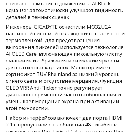
снижает размытие в движении, а AI Black
Equalizer автоматически улучшает видимость
деталей в темных сценах.
Инженеры GIGABYTE оснастили MO32U24
пассивной системой охлаждения с графеновой
термопленкой. Для предотвращения
выгорания пикселей используется технология
AI OLED Care, включающая пиксельную чистку,
смещение изображения и снижение яркости
для статичных картинок. Монитор имеет
сертификат TÜV Rheinland за низкий уровень
синего света и отсутствие мерцания. Функция
OLED VRR Anti-Flicker точно регулирует
диапазон переменной частоты обновления и
уменьшает мерцание экрана при активации
этой технологии.
Набор интерфейсов включает два порта HDMI
2.1 с пропускной способностью 48 гигабит в
секунду, один DisplayPort 1.4, один разъем USB