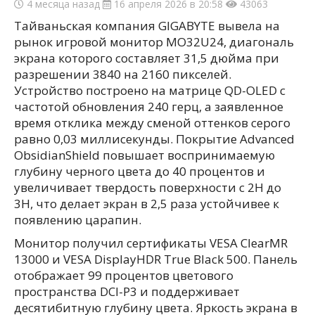
4 месяца назад
16 апреля 2026 в 20:58
43063
Тайваньская компания GIGABYTE вывела на
рынок игровой монитор MO32U24, диагональ
экрана которого составляет 31,5 дюйма при
разрешении 3840 на 2160 пикселей.
Устройство построено на матрице QD-OLED с
частотой обновления 240 герц, а заявленное
время отклика между сменой оттенков серого
равно 0,03 миллисекунды. Покрытие Advanced
ObsidianShield повышает воспринимаемую
глубину черного цвета до 40 процентов и
увеличивает твердость поверхности с 2H до
3H, что делает экран в 2,5 раза устойчивее к
появлению царапин.
Монитор получил сертификаты VESA ClearMR
13000 и VESA DisplayHDR True Black 500. Панель
отображает 99 процентов цветового
пространства DCI-P3 и поддерживает
десятибитную глубину цвета. Яркость экрана в