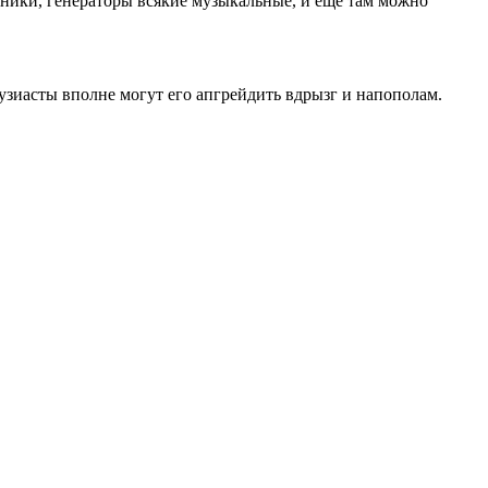
оники, генераторы всякие музыкальные, и еще там можно
узиасты вполне могут его апгрейдить вдрызг и напополам.