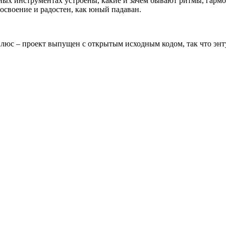
чных инструментах устроены, какие и зачем бывают ритмы, гарм
 освоение и радостен, как юный падаван.
плюс – проект выпущен с открытым исходным кодом, так что энт