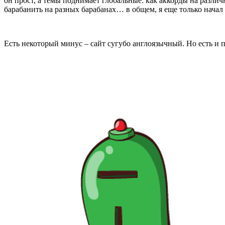
он прост, а темы поднимает глобальные: как аккорды на разли
барабанить на разных барабанах… в общем, я еще только начал
Есть некоторый минус – сайт сугубо англоязычный. Но есть и 