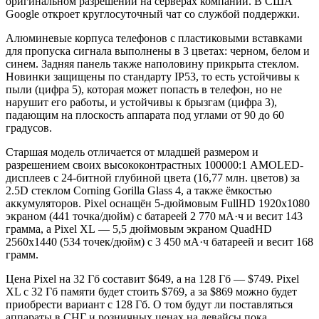
оригинальном разрешении на серверах компании. В США
Google откроет круглосуточный чат со службой поддержки.
Алюминевые корпуса телефонов с пластиковыми вставками
для пропуска сигнала выполнены в 3 цветах: черном, белом и
синем. Задняя панель также наполовину прикрыта стеклом.
Новинки защищены по стандарту IP53, то есть устойчивы к
пыли (цифра 5), которая может попасть в телефон, но не
нарушит его работы, и устойчивы к брызгам (цифра 3),
падающим на плоскость аппарата под углами от 90 до 60
градусов.
Старшая модель отличается от младшей размером и
разрешением своих высококонтрастных 100000:1 AMOLED-
дисплеев с 24-битной глубиной цвета (16,77 млн. цветов) за
2.5D стеклом Corning Gorilla Glass 4, а также ёмкостью
аккумуляторов. Pixel оснащён 5-дюймовым FullHD 1920х1080
экраном (441 точка/дюйм) с батареей 2 770 мА·ч и весит 143
грамма, а Pixel XL — 5,5 дюймовым экраном QuadHD
2560х1440 (534 точек/дюйм) с 3 450 мА·ч батареей и весит 168
грамм.
Цена Pixel на 32 Гб составит $649, а на 128 Гб — $749. Pixel
XL с 32 Гб памяти будет стоить $769, а за $869 можно будет
приобрести вариант с 128 Гб. О том будут ли поставляться
аппараты в СНГ и розничных ценах на девайсы пока