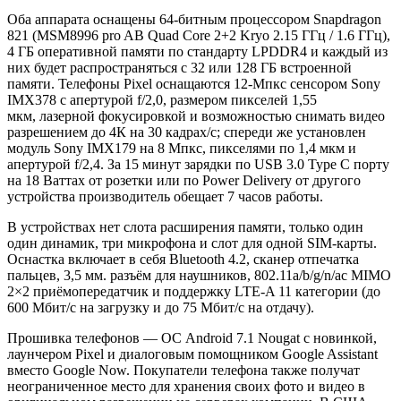
Оба аппарата оснащены 64-битным процессором Snapdragon
821 (MSM8996 pro AB Quad Core 2+2 Kryo 2.15 ГГц / 1.6 ГГц),
4 ГБ оперативной памяти по стандарту LPDDR4 и каждый из
них будет распространяться с 32 или 128 ГБ встроенной
памяти. Телефоны Pixel оснащаются 12-Мпкс сенсором Sony
IMX378 с апертурой f/2,0, размером пикселей 1,55
мкм, лазерной фокусировкой и возможностью снимать видео
разрешением до 4К на 30 кадрах/с; спереди же установлен
модуль Sony IMX179 на 8 Мпкс, пикселями по 1,4 мкм и
апертурой f/2,4. За 15 минут зарядки по USB 3.0 Type C порту
на 18 Ваттах от розетки или по Power Delivery от другого
устройства производитель обещает 7 часов работы.
В устройствах нет слота расширения памяти, только один
один динамик, три микрофона и слот для одной SIM-карты.
Оснастка включает в себя Bluetooth 4.2, сканер отпечатка
пальцев, 3,5 мм. разъём для наушников, 802.11a/b/g/n/ac MIMO
2×2 приёмопередатчик и поддержку LTE-A 11 категории (до
600 Мбит/с на загрузку и до 75 Мбит/с на отдачу).
Прошивка телефонов — ОС Android 7.1 Nougat с новинкой,
лаунчером Pixel и диалоговым помощником Google Assistant
вместо Google Now. Покупатели телефона также получат
неограниченное место для хранения своих фото и видео в