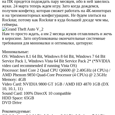
на ПК придется подождать пару месяцев, ибо в ней завелись
жуки. 24 марта теперь ждем игру. Зато когда дождемся,
получим конфетку, которая сможет работать на 4К-мониторах
и на трехмониторных конфигурациях. Не будем злиться на
Rockstar, потому как Rockstar в куда большей досаде чем мы,
геймеры.
Нам то просто ждать, а им 2 месяца жуков отлавливать и жечь
в керосине. Зато опубликованы окончательные системные
требования для минималки и оптималки, цитирую:
Минимальные:
OS: Windows 8.1 64 Bit, Windows 8 64 Bit, Windows 7 64 Bit
Service Pack 1, Windows Vista 64 Bit Service Pack 2* (*NVIDIA
video card recommended if running Vista OS)
Processor: Intel Core 2 Quad CPU Q6600 @ 2.40GHz (4 CPUs) /
AMD Phenom 9850 Quad-Core Processor (4 CPUs) @ 2.5GHz
Memory: 4GB
Video Card: NVIDIA 9800 GT 1GB / AMD HD 4870 1GB (DX
10, 10.1, 11)
Sound Card: 100% DirectX 10 compatible
HDD Space: 65GB
DVD Drive
Рекомендуемые: