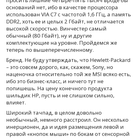
просить лишние четыре-пять тысяч вроде бы
оснований нет, ибо в качестве процессора
использован VIA C7 с частотой 1,6 ГГц, а память
DDR2, хоть ее и целых 2 Гбайт, не отличается
высокой скоростью. Винчестер самый
обычный (80 Гбайт), ну и другие
комплектующие на уровне. Пройдемся же
теперь по вышеперечисленному.
Бренд. Не буду утверждать, что Hewlett-Packard
– это совсем дорого, как, скажем, Sony, но
наценочка относительно той же MSI всяко есть,
ибо это бизнес-класс, и ничего тут не
попишешь. На цену конечного продукта
шильдик HP, пусть и не слишком сильно,
влияет.
Широкий тачпад, в целом довольно
необычный, немного расстроил. Он несколько
инерционен, да и идея размещения левой и
правой «кнопок мыши» по бокам от сенсорной