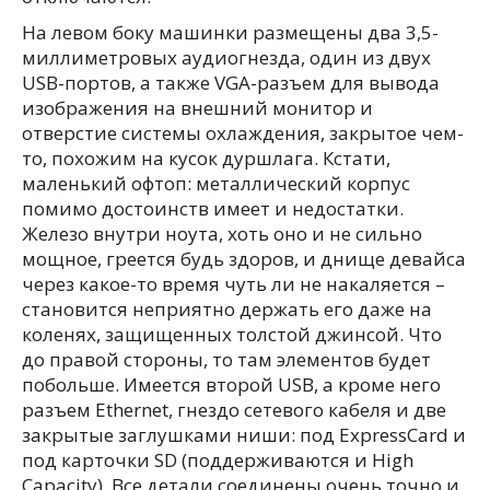
На левом боку машинки размещены два 3,5-
миллиметровых аудиогнезда, один из двух
USB-портов, а также VGA-разъем для вывода
изображения на внешний монитор и
отверстие системы охлаждения, закрытое чем-
то, похожим на кусок дуршлага. Кстати,
маленький офтоп: металлический корпус
помимо достоинств имеет и недостатки.
Железо внутри ноута, хоть оно и не сильно
мощное, греется будь здоров, и днище девайса
через какое-то время чуть ли не накаляется –
становится неприятно держать его даже на
коленях, защищенных толстой джинсой. Что
до правой стороны, то там элементов будет
побольше. Имеется второй USB, а кроме него
разъем Ethernet, гнездо сетевого кабеля и две
закрытые заглушками ниши: под ExpressCard и
под карточки SD (поддерживаются и High
Capacity). Все детали соединены очень точно и