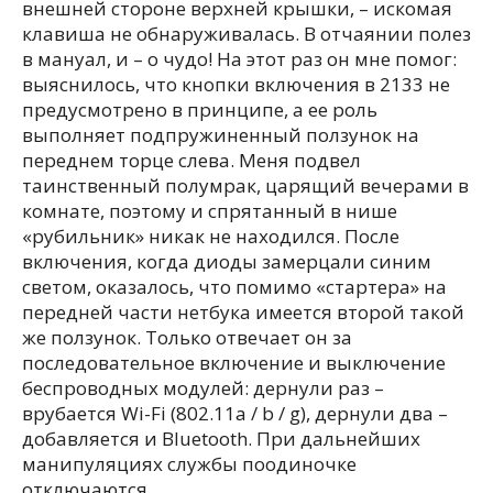
внешней стороне верхней крышки, – искомая
клавиша не обнаруживалась. В отчаянии полез
в мануал, и – о чудо! На этот раз он мне помог:
выяснилось, что кнопки включения в 2133 не
предусмотрено в принципе, а ее роль
выполняет подпружиненный ползунок на
переднем торце слева. Меня подвел
таинственный полумрак, царящий вечерами в
комнате, поэтому и спрятанный в нише
«рубильник» никак не находился. После
включения, когда диоды замерцали синим
светом, оказалось, что помимо «стартера» на
передней части нетбука имеется второй такой
же ползунок. Только отвечает он за
последовательное включение и выключение
беспроводных модулей: дернули раз –
врубается Wi-Fi (802.11a / b / g), дернули два –
добавляется и Bluetooth. При дальнейших
манипуляциях службы поодиночке
отключаются.