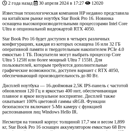
2 года назад
30 апреля 2024 в 17:27
12020
Известная технологическая компания HP недавно представила
на китайском рынке ноутбук Star Book Pro 16. Новинка
оснащена высокопроизводительными процессорами Intel Core
Ultra и опциональной видеокартой RTX 4050.
Star Book Pro 16 будет доступен в четырех различных
конфигурациях, каждая из которых оснащена 16 или 32 ГБ
оперативной памяти и твердотельным накопителем PCIe 4.0
емкостью 1 ТБ. Покупатели могут выбрать процессор Core
Ultra 5 125H или более мощный Ultra 7 155H. Для
пользователей, которым требуются дополнительные
графические возможности, доступен вариант с RTX 4050,
обеспечивающий производительность до 80 Вт.
Дисплей ноутбука — 16-дюймовая 2,5K IPS-панель с частотой
обновления 120 Гц и яркостью 400 нит, обеспечивающая
плавное и яркое визуальное восприятие. Дисплей также
охватывает 100% цветовой гаммы sRGB. Функции
безопасности включают 5-Мп камеру с функцией
распознавания лиц Windows Hello IR.
Несмотря на тонкий корпус толщиной 17,7 мм и весом 1,899
кг, Star Book Pro 16 оснащен аккумулятором емкостью 68 Втч