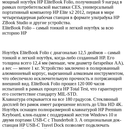
мощный ноутбук HP EliteBook Folio, получивший 9 наград в
рамках потребительской выставки CES, универсальный
портативный компьютер HP Elite x2 2012, первая в мире
четырехъядерная рабочая станция в формате ультрабука HP
ZBook Studio и другие устройства.
EliteBook Folio – самый тонкий и легкий ноутбук за всю
историю HP
Ноутбук EliteBook Folio с диагональю 12,5 дюймов – самый
тонкий и легкий ноутбук, когда-либо созданный HP. Его
толщина всего 12,4 мм (меньше, чем диаметр батарейки AA),
а вес — менее 1 кг. Устройство заключено в полированный
алюминиевый корпус, вырезанный алмазным инструментом,
что обеспечило исключительную прочность и потрясающий
внешний вид. EliteBook Folio прошел 120 000 часов
испытаний в рамках процесса HP Total Test, что гарантирует
его соответствие стандарту MIL-STD.
Клавиатура открывается на все 180 градусов. Стеклянный
дисплей без рамок имеет разрешение вплоть до Ultra HD 4K.
Ноутбук оснащен полноразмерной клавиатурой HP Premium
Keyboard, клик-падом с поддержкой жестов Windows 10 и
двумя портами USB-C с Thunderbolt 3. А опциональная док-
станция HP USB-C Travel Dock позволяет подключать