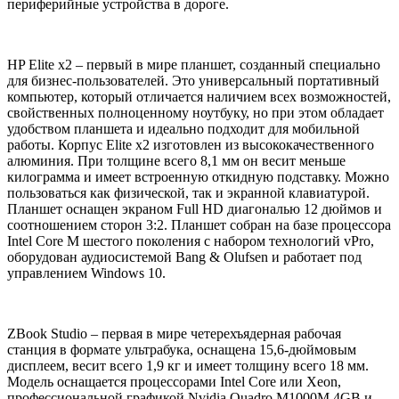
периферийные устройства в дороге.
HP Elite x2 – первый в мире планшет, созданный специально
для бизнес-пользователей. Это универсальный портативный
компьютер, который отличается наличием всех возможностей,
свойственных полноценному ноутбуку, но при этом обладает
удобством планшета и идеально подходит для мобильной
работы. Корпус Elite x2 изготовлен из высококачественного
алюминия. При толщине всего 8,1 мм он весит меньше
килограмма и имеет встроенную откидную подставку. Можно
пользоваться как физической, так и экранной клавиатурой.
Планшет оснащен экраном Full HD диагональю 12 дюймов и
соотношением сторон 3:2. Планшет собран на базе процессора
Intel Core M шестого поколения с набором технологий vPro,
оборудован аудиосистемой Bang & Olufsen и работает под
управлением Windows 10.
ZBook Studio – первая в мире четерехъядерная рабочая
станция в формате ультрабука, оснащена 15,6-дюймовым
дисплеем, весит всего 1,9 кг и имеет толщину всего 18 мм.
Модель оснащается процессорами Intel Core или Xeon,
профессиональной графикой Nvidia Quadro M1000M 4GB и