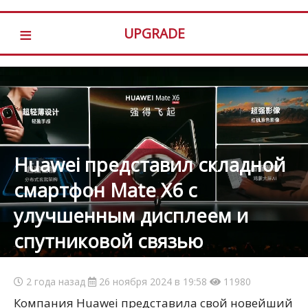
≡
UPGRADE
Huawei представил складной
смартфон Mate X6 с
улучшенным дисплеем и
спутниковой связью
2 года назад
26 ноября 2024 в 19:58
11980
Компания Huawei представила свой новейший