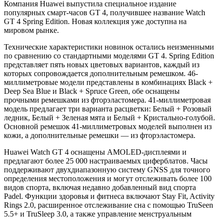
Компания Huawei выпустила специальное издание
популярных смарт-часов GT 4, получившее название Watch
GT 4 Spring Edition. Новая коллекция уже доступна на
мировом рынке.
Технические характеристики новинок остались неизменными
по сравнению со стандартными моделями GT 4. Spring Edition
представляет пять новых цветовых вариантов, каждый из
которых сопровождается дополнительным ремешком. 46-
миллиметровые модели представлены в комбинациях Black +
Deep Sea Blue и Black + Spruce Green, обе оснащены
прочными ремешками из фторэластомера. 41-миллиметровая
модель предлагает три варианта расцветки: Белый + Розовый
ледник, Белый + Зеленая мята и Белый + Кристально-голубой.
Основной ремешок 41-миллиметровых моделей выполнен из
кожи, а дополнительные ремешки — из фторэластомера.
Huawei Watch GT 4 оснащены AMOLED-дисплеями и
предлагают более 25 000 настраиваемых циферблатов. Часы
поддерживают двухдиапазонную систему GNSS для точного
определения местоположения и могут отслеживать более 100
видов спорта, включая недавно добавленный вид спорта
Padel. Функции здоровья и фитнеса включают Stay Fit, Activity
Rings 2.0, расширенное отслеживание сна с помощью TruSeen
5.5+ и TruSleep 3.0, а также управление менструальным