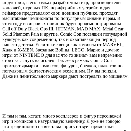
индустрии, в его рамках разработчики игр, производители
консолей, игровых ПК, периферийных устройств для
геймеров представляют свои новинки публике, проходят
масштабные чемпионаты по популярным онлайн-играм. В
этом году из игровых новинок будут продемонстрированы
Call off Duty Black Ops III, HITMAN, MAD MAX, Metal Gear
Solid Phantom Pain и другие. Comic Con посвящен популярной
культуре, как современной, так и охватывающей период
нашего детства. Если такие вещи как комиксы от MARVEL,
Халк и Х-MEN, Звездные Войны, LEGO, Марио и другие
игры от NINTENDO для вас что то значат- вам непременно
стоит заглянуть на огонек. Так же в рамках Comic Con
проходят ярмарки комиксов, фигурок, брелков, плакатов по
популярным фантастическим вселенным. Ну, вы поняли.
Даже из пейнтбольного маркера дают пострелять по мишеням.
И там и там, кстати много косплееров и фигур персонажей
игр и комиксов в натуральную величину. Я уже не говорю,
что традиционно на выставке присутствует прямо таки