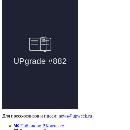
Для пресс-релизов и писем:
news@upweek.ru
Паблик во ВКонтакте