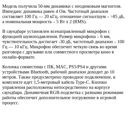
Модель получила 50-мм динамики с неодимовым магнитом.
Импеданс динамика равен 4 Ом. Частотный диапазон
составляет 100 Гц — 20 кГц, отношение сигнал/шум – >85 дБ,
а номинальная мощность – 5 Вт х 2 (RMS).
В саундбаре установлен всенаправленный микрофон с
функцией шумоподавления. Размер микрофона – 6 мм,
чувствительность достигает -30 дБ, частотный диапазон – 100
Гц — 10 кГц. Микрофон обеспечит четкую связь во время
разговора с друзьями или совместного просмотра кино в
онлайн-формате.
Колонка совместима с ПК, MAC, PS5/PS4 и другими
устройствами Bluetooth, рабочий диапазон доходит до 10
метров. Также предусмотрено проводное подключение, в
комплекте идет 1,5-метровый кабель Type-C. Кнопки
управления расположены непосредственно на корпусе
саундбара. Динамичная RGB-подсветка с разными режимами
работы обеспечит дополнительное погружение в игровой
процесс.