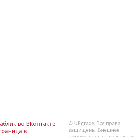
аблик во ВКонтакте
© UPgrade. Все права
защищены. Внешнее
раница в
оформление и техническая