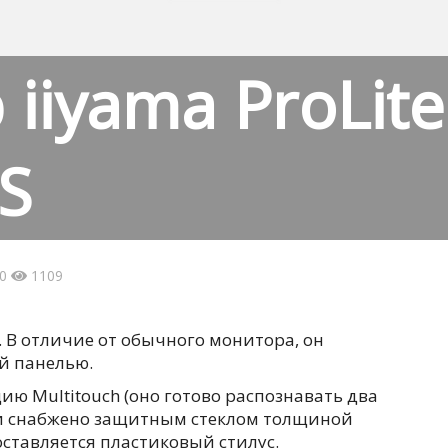
iiyama ProLite
S
40
1109
 В отличие от обычного монитора, он
й панелью.
ю Multitouch (оно готово распознавать два
и снабжено защитным стеклом толщиной
оставляется пластиковый стилус.