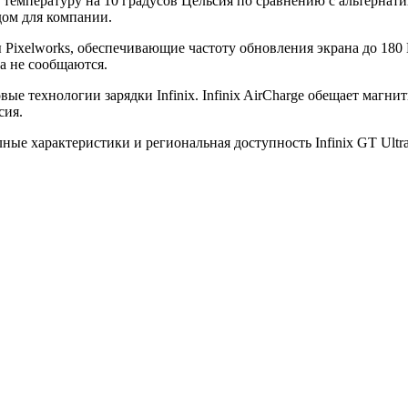
ть температуру на 10 градусов Цельсия по сравнению с альтерна
дом для компании.
 Pixelworks, обеспечивающие частоту обновления экрана до 180
а не сообщаются.
вые технологии зарядки Infinix. Infinix AirCharge обещает магнит
сия.
ные характеристики и региональная доступность Infinix GT Ultra