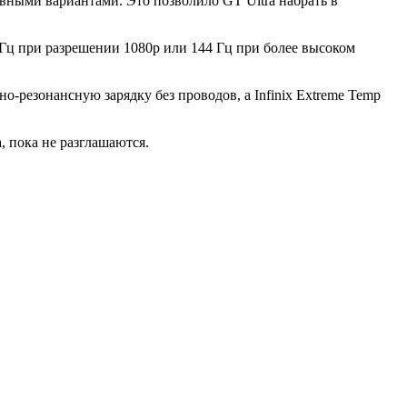
тивными вариантами. Это позволило GT Ultra набрать в
 Гц при разрешении 1080p или 144 Гц при более высоком
но-резонансную зарядку без проводов, а Infinix Extreme Temp
, пока не разглашаются.