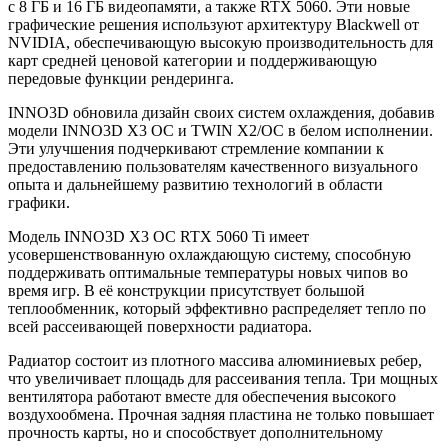
с 8 ГБ и 16 ГБ видеопамяти, а также RTX 5060. Эти новые
графические решения используют архитектуру Blackwell от
NVIDIA, обеспечивающую высокую производительность для
карт средней ценовой категории и поддерживающую
передовые функции рендеринга.
INNO3D обновила дизайн своих систем охлаждения, добавив
модели INNO3D X3 OC и TWIN X2/OC в белом исполнении.
Эти улучшения подчеркивают стремление компании к
предоставлению пользователям качественного визуального
опыта и дальнейшему развитию технологий в области
графики.
Модель INNO3D X3 OC RTX 5060 Ti имеет
усовершенствованную охлаждающую систему, способную
поддерживать оптимальные температуры новых чипов во
время игр. В её конструкции присутствует большой
теплообменник, который эффективно распределяет тепло по
всей рассеивающей поверхности радиатора.
Радиатор состоит из плотного массива алюминиевых ребер,
что увеличивает площадь для рассеивания тепла. Три мощных
вентилятора работают вместе для обеспечения высокого
воздухообмена. Прочная задняя пластина не только повышает
прочность карты, но и способствует дополнительному