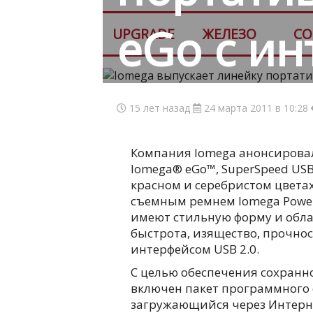
eGo с ин
UPGRADE
ЖЕЛЕЗО
СО
15 лет назад
24 марта 2011 в 10:28
Компания Iomega анонсирова
Iomega® eGo™, SuperSpeed USB
красном и серебристом цветах
съемным ремнем Iomega Power
имеют стильную форму и обла
быстрота, изящество, прочнос
интерфейсом USB 2.0.
С целью обеспечения сохранн
включен пакет программного об
загружающийся через Интер