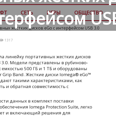
терфейсом USB
ФТ
СЕТЬ
ИГРЫ
ОБЩЕСТВО
1317
ла линейку портативных жестких дисков
 3.0. Модели представлены в рубиново-
 емкостью 500 ГБ и 1 ТБ и оборудованы
 Grip Band. Жесткие диски Iomega® eGo™
дают такими характеристиками, как
ть и обратная совместимость с
ости данных в комплект поставки
еспечения Iomega Protection Suite, легко
нет и включающий решения для