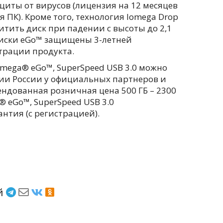
щиты от вирусов (лицензия на 12 месяцев
для ПК). Кроме того, технология Iomega Drop
итить диск при падении с высоты до 2,1
диски eGo™ защищены 3-летней
трации продукта.
mega® eGo™, SuperSpeed USB 3.0 можно
ии России у официальных партнеров и
ндованная розничная цена 500 ГБ – 2300
a® eGo™, SuperSpeed USB 3.0
антия (с регистрацией).
ёй