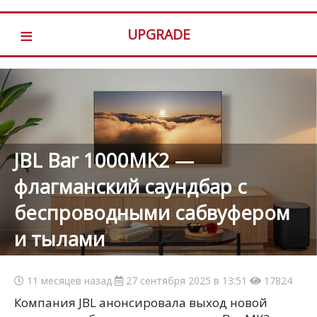
≡
UPGRADE
JBL Bar 1000MK2 —
флагманский саундбар с
беспроводными сабвуфером
и тылами
11 месяцев назад
27 сентября 2025 в 13:51
17824
Компания JBL анонсировала выход новой