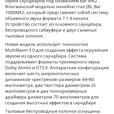
серии саундбаров под названием Bar MK2.
Флагманской моделью линейки стал JBL Bar
1000MK2, который представляет собой систему
объемного звука формата 7.1.4 канала.
Устройство состоит из основного саундбара,
беспроводного сабвуфера и двух съемных
тыловых колонок .
Новая модель использует технологию
MultiBeam 3.0 для создания эффекта окружения
звуком из одного саундбара. Система
поддерживает форматы трехмерного звука
Dolby Atmos и DTS:X. Аппаратная конфигурация
включает шесть широкополосных
динамиков-«ректреков» размером 44×80
миллиметра, два твиттера диаметром 25
миллиметров и два полноразмерных
драйвера диаметром 70 миллиметров для
создания высотных эффектов в саундбаре .
Тыловые беспроводные колонки оснащены