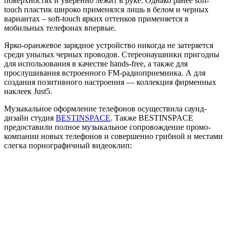
поверхностях и уверенно лежит в руке. Однако ранее soft-
touch пластик широко применялся лишь в белом и черных
вариантах – soft-touch ярких оттенков применяется в
мобильных телефонах впервые.
Ярко-оранжевое зарядное устройство никогда не затеряется
среди унылых черных проводов. Стереонаушники пригодны
для использования в качестве hands-free, а также для
прослушивания встроенного FM-радиоприемника. А для
создания позитивного настроения — коллекция фирменных
наклеек Just5.
Музыкальное оформление телефонов осуществила саунд-
дизайн студия
BESTINSPACE
. Также BESTINSPACE
предоставили полное музыкальное сопровождение промо-
компании новых телефонов и совершенно грибной и местами
слегка порнографичный видеоклип: