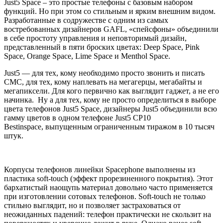
Just5 Space – это простые телефоны с базовым набором
функций. Но при этом со стильным и ярким внешним видом.
Разработанные в содружестве с одним из самых
востребованных дизайнеров GAFL, «спейсфоны» объединили
в себе простоту управления и неповторимый дизайн,
представленный в пяти броских цветах: Deep Space, Pink
Space, Orange Space, Lime Space и Menthol Space.
Just5 — для тех, кому необходимо просто звонить и писать
СМС, для тех, кому наплевать на мегагерцы, мегабайты и
мегапиксели. Для кого первично как выглядит гаджет, а не его
начинка. Ну а для тех, кому не просто определиться в выборе
цвета телефонов Just5 Space, дизайнеры Just5 объединили всю
гамму цветов в одном телефоне Just5 CP10
Bestinspace, выпущенным ограниченным тиражом в 10 тысяч
штук.
Корпусы телефонов линейки Spacephone выполнены из
пластика soft-touch (эффект прорезиненного покрытия). Этот
бархатистый наощупь материал довольно часто применяется
при изготовлении сотовых телефонов. Soft-touch не только
стильно выглядит, но и позволяет застраховаться от
неожиданных падений: телефон практически не скользит на