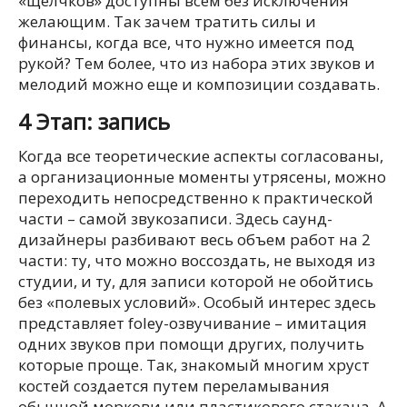
«щелчков» доступны всем без исключения
желающим. Так зачем тратить силы и
финансы, когда все, что нужно имеется под
рукой? Тем более, что из набора этих звуков и
мелодий можно еще и композиции создавать.
4 Этап: запись
Когда все теоретические аспекты согласованы,
а организационные моменты утрясены, можно
переходить непосредственно к практической
части – самой звукозаписи. Здесь саунд-
дизайнеры разбивают весь объем работ на 2
части: ту, что можно воссоздать, не выходя из
студии, и ту, для записи которой не обойтись
без «полевых условий». Особый интерес здесь
представляет foley-озвучивание – имитация
одних звуков при помощи других, получить
которые проще. Так, знакомый многим хруст
костей создается путем переламывания
обычной моркови или пластикового стакана. А