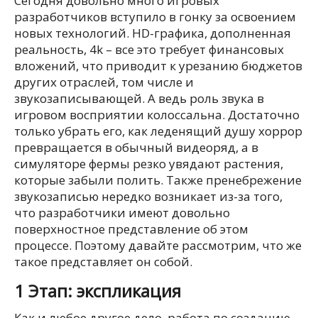
Сегодня довольно много игровых
разработчиков вступило в гонку за освоением
новых технологий. HD-графика, дополненная
реальность, 4k – все это требует финансовых
вложений, что приводит к урезанию бюджетов
других отраслей, том числе и
звукозаписывающей. А ведь роль звука в
игровом восприятии колоссальна. Достаточно
только убрать его, как леденящий душу хоррор
превращается в обычный видеоряд, а в
симуляторе фермы резко увядают растения,
которые забыли полить. Также пренебрежение
звукозаписью нередко возникает из-за того,
что разработчики имеют довольно
поверхностное представление об этом
процессе. Поэтому давайте рассмотрим, что же
такое представляет он собой.
1 Этап: экспликация
Как и любое другое дело, работа по созданию