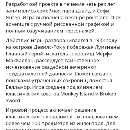
Разработкой проекта в течение четырех лет
занимались семейная пара Дэвид и Софи
Янгер. Игра выполнена в жанре point-and-click
adventure с ручной рисованной графикой и
полным озвучиванием персонажей.
Действие игры разворачивается в 1933 году
на острове Девилс-Рок у побережья Луизианы.
Главный герой, искатель сокровищ Мерфи
МакКаллан, расследует таинственное
исчезновение свадебной вечеринки
тридцатилетней давности. Сюжет связан с
поисками утраченных сокровищ поместья
Белльмор. Игра создана под влиянием
классических квестов Monkey Island и Broken
Sword.
Игровой процесс включает решение
классических головоломок с использованием
более чем 100 предметов из инвентаря. Для
помощи игрокам предусмотрена встроенная