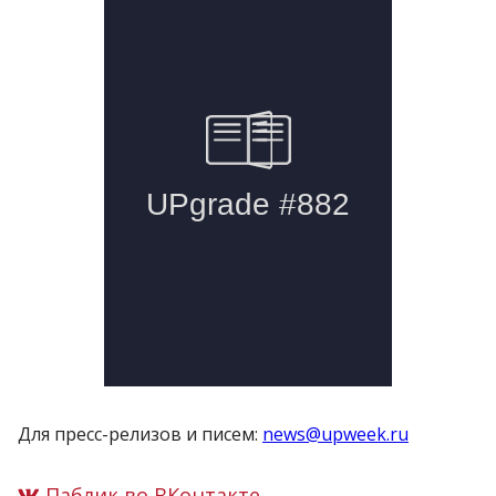
Для пресс-релизов и писем:
news@upweek.ru
Паблик во ВКонтакте