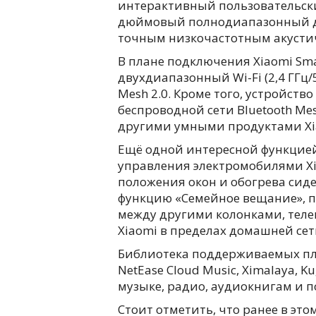
интерактивный пользовательски
дюймовый полнодиапазонный ди
точным низкочастотным акустич
В плане подключения Xiaomi Smar
двухдиапазонный Wi-Fi (2,4 ГГц/
Mesh 2.0. Кроме того, устройств
беспроводной сети Bluetooth Me
другими умными продуктами Xi
Ещё одной интересной функцией
управления электромобилями Xi
положения окон и обогрева сид
функцию «Семейное вещание», п
между другими колонками, тел
Xiaomi в пределах домашней сет
Библиотека поддерживаемых пл
NetEase Cloud Music, Ximalaya, K
музыке, радио, аудиокнигам и п
Стоит отметить, что ранее в это