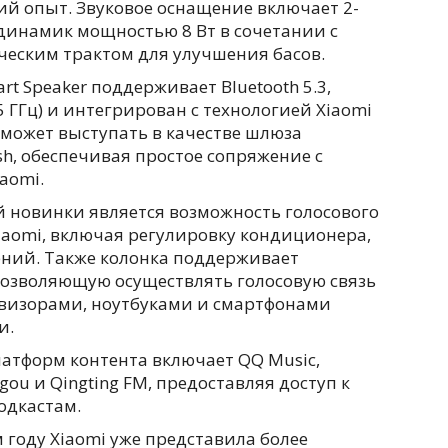
й опыт. Звуковое оснащение включает 2-
намик мощностью 8 Вт в сочетании с
еским трактом для улучшения басов.
t Speaker поддерживает Bluetooth 5.3,
5 ГГц) и интегрирован с технологией Xiaomi
о может выступать в качестве шлюза
sh, обеспечивая простое сопряжение с
aomi.
 новинки является возможность голосового
aomi, включая регулировку кондиционера,
ений. Также колонка поддерживает
озволяющую осуществлять голосовую связь
евизорами, ноутбуками и смартфонами
и.
атформ контента включает QQ Music,
ugou и Qingting FM, предоставляя доступ к
одкастам.
м году Xiaomi уже представила более