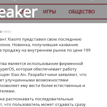
eaker
ФТ
СЕТЬ
ИГРЫ
ОБЩЕСТВО
9993
ант Xiaomi представил свою последнюю
лонок. Новинка, получившая название
 в продажу на внутреннем рынке по цене 199
тва является использование фирменной
yperOS, которая обеспечивает работу
per Xiao Ai». Разработчики заявляют, что
дает улучшенными возможностями
позволяет ему вести более естественные и
телями.
бна распознавать последовательные
т, что пользователь может отдавать сразу