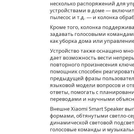
несколько распоряжений для 
устройствами в доме — включить
пылесос и т.д. — и колонка обра
Кроме того, колонка поддержив
задавать голосовыми командам
как уборка дома или управлени
Устройство также оснащено мно
дает возможность вести непрер
повторного произнесения ключе
помощник способен реагировать
предыдущей фразы пользовател
языковой модели вопросов и от
ответы, помогать с планирован
переводами и научными объяс
Внешне Xiaomi Smart Speaker вы
формами, обтянутыми светло-се
динамической световой подсветк
голосовые команды и музыкальн