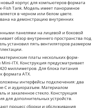
 новый корпус для компьютеров формата
x-Fish Tank. Модель имеет панорамное
авляется в черном или белом цвете.
ована на демонстрацию внутренних
янными панелями на лицевой и боковой
чивает обзор внутреннего пространства под
тель установил пять вентиляторов размером
плектации.
 материнские платы нескольких форм-
 и Mini-ITX. Конструкция предусматривает
 420 миллиметров. Для блока питания
к формата ATX.
положены интерфейсы подключения: два
ype-C и аудиоразъем. Материалом
аль и закаленное стекло. Конструкция
ия для дополнительных устройств.
ают процесс сборки и обслуживания