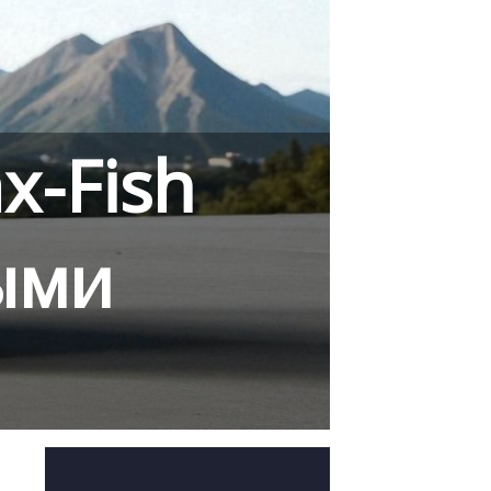
x-Fish
ыми