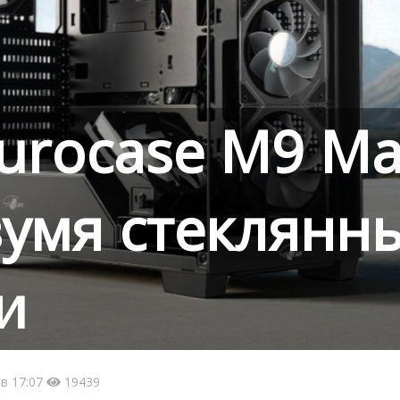
urocase M9 Ma
вумя стеклянн
и
в 17:07
19439