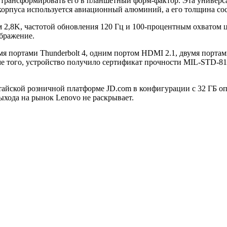
рансформировать его в планшетный форм-фактор. Эта универсал
корпуса используется авиационный алюминий, а его толщина состав
 2,8K, частотой обновления 120 Гц и 100-процентным охватом 
ображение.
мя портами Thunderbolt 4, одним портом HDMI 2.1, двумя порта
ме того, устройство получило сертификат прочности MIL-STD-81
тайской розничной платформе JD.com в конфигурации с 32 ГБ оп
выхода на рынок Lenovo не раскрывает.