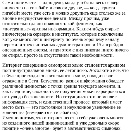
Сами понимаете — одно дело, когда у тебя на весь сервер
винчестер на гигабайт, и совсем другое, — когда триста
гигабайт места уже есть и можно докупить еще столько же за
вполне несущественные деньги. Между прочим, уже
относительно давно появился такой феномен, как
«потерянные» архивы информации. Какие-нибудь старые
винчестеры на серверах в институтах, которые подключены
вот уже много лет к интернету по очень хорошему каналу,
пережили трех системных администраторов и 15 апгрейдов
операционных систем, и при этом с них никогда никто ничего
не стирал, просто за отсутствием такой необходимости.
Интернет совершенно самопроизвольно становится архивом
постиндустриальной эпохи, ее летописью. Абсолютно все, что
сейчас происходит значительного в мире, находит свое
отражение в Сети. Безусловно, разная информация обладает
различной ценностью с точки зрения текущего момента, и,
как следствие, сложность ее получения может варьироваться
от нуля до бесконечности. Но ситуации-то это не меняет:
информация есть, и единственный процесс, который имеет
место быть — это постоянное и неуклонное увеличение ее
количества (измеряется в гигабайтах).
Именно потому, что интернет несет в себе уже очень многое
из созданного нашей цивилизацией и уже довольно скоро
понятие «очень многое» будет в математических символах