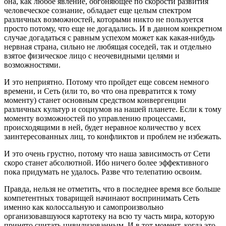
она, как любое явление, обгоняющее по скорости развития
человеческое сознание, обладает еще целым спектром
различных возможностей, которыми никто не пользуется
просто потому, что еще не догадались. И в данном конкретном
случае догадаться с равным успехом может как какая-нибудь
нервная страна, сильно не любящая соседей, так и отдельно
взятое физическое лицо с неочевидными целями и
возможностями.
И это неприятно. Потому что пройдет еще совсем немного
времени, и Сеть (или то, во что она превратится к тому
моменту) станет основным средством конвергенции
различных культур и социумов на нашей планете. Если к тому
моменту возможностей по управлению процессами,
происходящими в ней, будет неравное количество у всех
заинтересованных лиц, то конфликтов и проблем не избежать.
И это очень грустно, потому что наша зависимость от Сети
скоро станет абсолютной. Ибо ничего более эффективного
пока придумать не удалось. Разве что телепатию освоим.
Правда, нельзя не отметить, что в последнее время все больше
компетентных товарищей начинают воспринимать Сеть
именно как колоссальную и самопроизвольно
организовавшуюся картотеку на всю ту часть мира, которую
принято считать цивилизованным. И в тот момент, когда это