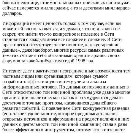
близко к единице, стоимость западных поисковых систем уже
сейчас измеряется миллиардами, а то и десятками миллиардов
долларов.
Информация имеет ценность только в том случае, если вы
можете ей воспользоваться, а я думаю, что ни для кого не
секрет, что найти что-то конкретное и полезное в Сети
становится с каждым днем все сложнее и сложнее. В Сети
практически отсутствует такое понятие, как «устаревшие
данные», даже наоборот, многие ресурсы самых различных
тематик считают себя обязанными хранить архивы своих
форумов за какой-нибудь там седой 1998 год.
Интернет даст практически неограниченные возможности тем
частным лицам или организациям, которые сумеют
разработать эффективную систему учета и анализа
информационных потоков. По динамике появления данных в
Сети относительно той или иной проблемы уже давно многие
организации аналитического характера умудряются делать
достаточно точные прогнозы, касающиеся дальнейшего
развития событий. С появлением Сети конкурентная разведка
(есть такое чудное занятие, которое предполагает анализ
открытых источников информации на предмет наличия в них
данных о деятельности той или иной компании) стала в разы
более эффективным инструментом, потому что в интернете