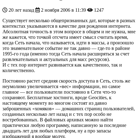
20 лет назад
2 ноября 2006 в 11:39
1247
Существует несколько общепризнанных дат, которые в разных
контекстах указываются в качестве дня рождения интернета.
Абсолютная точность в этом вопросе в общем и не нужна, мне
же кажется, что точкой отсчета имеет смысл считать время,
когда Сеть начала, что называется, идти в массы, а произошло
это знаменательное событие не так давно — где-то в районе
1995-го года (именно тогда Сеть начала расширяться за счет
развлекательных и актуальных для масс ресурсов).
И с тех пор интернет развивается как качественно, так и
количественно.
Постоянно растет средняя скорость доступа в Сеть, столь же
неумолимо увеличивается «вес» информации, но самое
главное — все пользователи постоянно в Сети что-то
сохраняют. Бесплатные хостинги, вроде Geocities, к
настоящему моменту во многом состоят из давно
заброшенных «хомяков» — домашних страниц пользователей,
созданных несколько лет назад и с тех пор особо не
востребованных. В файловых архивах можно найти
практически любую программу, написанную за последние
двадцать лет для любых платформ, ну а про запасы
изображений я вообще молчу.