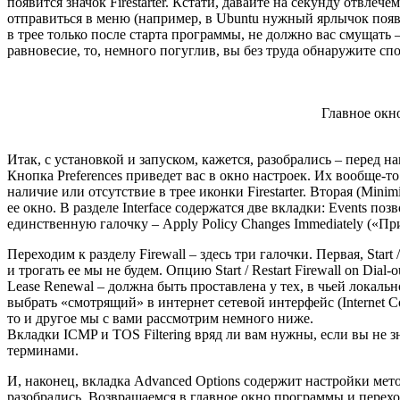
появится значок Firestarter. Кстати, давайте на секунду отвлеч
отправиться в меню (например, в Ubuntu нужный ярлычок появи
в трее только после старта программы, не должно вас смущать –
равновесие, то, немного погуглив, вы без труда обнаружите с
Главное окно
Итак, с установкой и запуском, кажется, разобрались – перед 
Кнопка Preferences приведет вас в окно настроек. Их вообще-то н
наличие или отсутствие в трее иконки Firestarter. Вторая (Mini
ее окно. В разделе Interface содержатся две вкладки: Events п
единственную галочку – Apply Policy Changes Immediately («П
Переходим к разделу Firewall – здесь три галочки. Первая, Start
и трогать ее мы не будем. Опцию Start / Restart Firewall on Dial
Lease Renewal – должна быть проставлена у тех, в чьей локальн
выбрать «смотрящий» в интернет сетевой интерфейс (Internet C
то и другое мы с вами рассмотрим немного ниже.
Вкладки ICMP и TOS Filtering вряд ли вам нужны, если вы не з
терминами.
И, наконец, вкладка Advanced Options содержит настройки мет
разобрались. Возвращаемся в главное окно программы и перехо