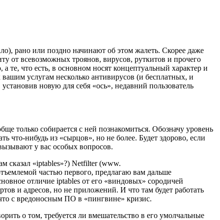
ло), рано или поздно начинают об этом жалеть. Скорее даже
ту от всевозможных троянов, вирусов, руткитов и прочего
 а те, что есть, в основном носят концептуальный характер и
к вашим услугам несколько антивирусов (и бесплатных, и
, установив новую для себя «ось», недавний пользователь
обще только собирается с ней познакомиться. Обозначу уровень
ь что-нибудь из «сырцов», но не более. Будет здорово, если
 вызывают у вас особых вопросов.
 сказал «iptables»?) Netfilter (www.
 неотъемлемой частью первого, предлагаю вам дальше
Основное отличие iptables от его «виндовых» сородичей
ртов и адресов, но не приложений. И что там будет работать
, что с вредоносным ПО в «пингвине» кризис.
орить о том, требуется ли вмешательство в его умолчальные