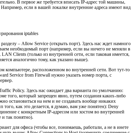
ательно. В первое же требуется вписать IP-адрес той машины,
. Например, если в вашей локалке внутренние адреса имеют вид
рирования iptables
азделу – Allow Service (открыть порт). Здесь нас ждет намного
сываем необходимый порт (например, если вы ничего не меняли в
LAN Clients (только из внутренней сети, если таковая имеется,
няется аналогично тому, как указано выше).
гом компьютере, расположенном во внутренней сети. Вот тут-то
rd Service from Firewall нужно указать номер порта, с
сервер.
affic Policy. Здесь нас ожидает два варианта по умолчанию:
кроме того, который запрещен явно, путем создания каких-либо
но остановиться на нем и не создавать вообще никаких
 того, как это делается, я думаю, вам уже понятен): Deny
оединение с конкретным IP-адресом или хостом во внутренней
 и так понятно).
ариант для офиса (чтобы все, понимаешь, работали, а не в инете
чуть выше: Allow Connections to Host (разрешить соединение с