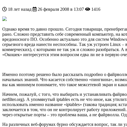
18 лет назад
26 февраля 2008 в 13:07
1416
Однако время то давно прошло. Сегодня товарищи, пренебрегаю
рано. Сложно представить себе современный компьютер, на ко
вредоносного ПО. Особенно актуально это для систем Windows. 
серьезного вреда нанести неспособны. Так уж устроен Linux –
коммерческих), с которыми не так уж и сложно разобраться. А 
«Окошек» интересуется этим вопросом едва ли не в первую оче
Именно поэтому решено было рассказать подробно о файрволле 
начальных знаний. Что касается собственно «пингвина», возмож
вы как минимум понимаете, что такое межсетевой экран и каким
Начнем, пожалуй, с того, что выбирать и устанавливать файрволл
netfilter.org). А упомянутый iptables есть не что иное, как ут
использовать именно название «iptables» (такова традиция; кст
заключается в том, что он не контролирует работу приложений.
через открытые порты – это проблема ваша, а не файрволла. Од
На различных веб-форумах бурно обсуждается вопрос, так ли уж