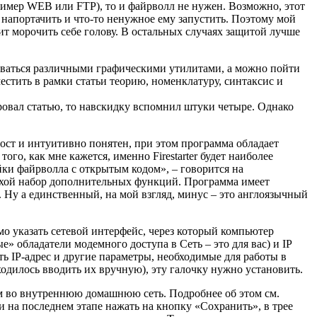
ример WEB или FTP), то и файрволл не нужен. Возможно, этот
 напортачить и что-то ненужное ему запустить. Поэтому мой
ит морочить себе голову. В остальных случаях защитой лучше
зоваться различными графическими утилитами, а можно пойти
естить в рамки статьи теорию, номенклатуру, синтаксис и
ировал статью, то навскидку вспомнил штуки четыре. Однако
прост и интуитивно понятен, при этом программа обладает
го, как мне кажется, именно Firestarter будет наиболее
йки файрволла с открытым кодом», – говорится на
еплохой набор дополнительных функций. Программа имеет
 Ну а единственный, на мой взгляд, минус – это англоязычный
мо указать сетевой интерфейс, через который компьютер
е» обладатели модемного доступа в Сеть – это для вас) и IP
ть IP-адрес и другие параметры, необходимые для работы в
риходилось вводить их вручную), эту галочку нужно установить.
ажем во внутреннюю домашнюю сеть. Подробнее об этом см.
ли на последнем этапе нажать на кнопку «Сохранить», в трее