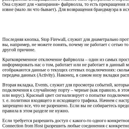
Она служит для «запирания» файрволла, то есть прекращения л
извне (мало ли что бывает). Для возвращения брандмауэра в ис
Последняя кнопка, Stop Firewall, служит для диаметрально пр
вы, например, не можете понять, почему не работает с сетью 
другой причине.
Кратковременное отключение файрволла – один из самых прост
информировать нас о том, работает или не работает в данный м
отображаются данные о текущих сетевых подключениях: сколько
передача данных (Activity). Наконец, в самом низу вкладки р
Вторая вкладка, Events, служит для просмотра событий, котор
подключения к случайному порту – черные (как правило, в это
или вирус). Красный цвет сигнализирует о попытке подключени
т. е. политики входящего и исходящего трафика. Начнем с наст
запрещено все, что не разрешено. Если вы не собираетесь пред
правила в этом разделе не нужно.
Если требуется разрешить доступ с какого-то одного конкретно
Connection from Host (разрешить любые соединения с конкретно