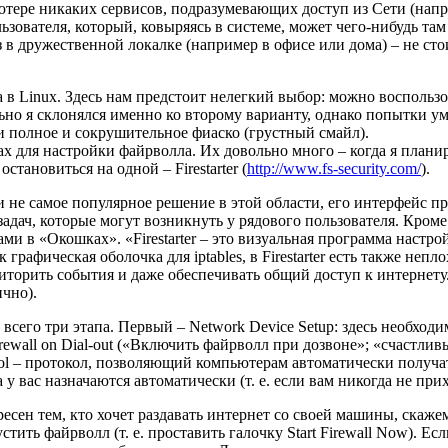
ьютере никаких сервисов, подразумевающих доступ из Сети (нап
зователя, который, ковыряясь в системе, может чего-нибудь там
 в дружественной локалке (например в офисе или дома) – не сто
 в Linux. Здесь нам предстоит нелегкий выбор: можно восполь
но я склонялся именно ко второму варианту, однако попытки ум
и полное и сокрушительное фиаско (грустный смайл).
ах для настройки файрволла. Их довольно много – когда я план
становиться на одной – Firestarter (
http://www.fs-security.com/
).
ли не самое популярное решение в этой области, его интерфейс 
ч, которые могут возникнуть у рядового пользователя. Кроме то
и в «Окошках». «Firestarter – это визуальная программа настро
 графическая оболочка для iptables, в Firestarter есть также н
иторить события и даже обеспечивать общий доступ к интернету.
ично).
сего три этапа. Первый – Network Device Setup: здесь необходи
irewall on Dial-out («Включить файрволл при дозвоне»; «счастливы
tocol – протокол, позволяющий компьютерам автоматически получа
са у вас назначаются автоматически (т. е. если вам никогда не п
тересен тем, кто хочет раздавать интернет со своей машины, ск
ить файрволл (т. е. проставить галочку Start Firewall Now). Ес