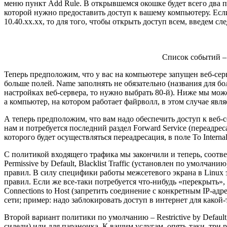
меню пункт Add Rule. В открывшемся окошке будет всего два по
которой нужно предоставить доступ к вашему компьютеру. Если
10.40.xx.xx, то для того, чтобы открыть доступ всем, введем сл
Список событий – 
Теперь предположим, что у вас на компьютере запущен веб-серв
больше полей. Name заполнять не обязательно (названия для бол
настройках веб-сервера, то нужно выбрать 80-й). Ниже мы можем
а компьютер, на котором работает файрволл, в этом случае явля
А теперь предположим, что вам надо обеспечить доступ к веб-с
нам и потребуется последний раздел Forward Service (переадрес
которого будет осуществляться переадресация, в поле To Interna
С политикой входящего трафика мы закончили и теперь, соответ
Permissive by Default, Blacklist Traffic (установлен по умолч
правил. В силу специфики работы межсетевого экрана в Linux
правил. Если же все-таки потребуется что-нибудь «перекрыть»,
Connections to Host (запретить соединение с конкретным IP-ад
сети; пример: надо заблокировать доступ в интернет для какой-т
Второй вариант политики по умолчанию – Restrictive by Default,
сидели) или для параноика. К вашим услугам, опять-таки, три 