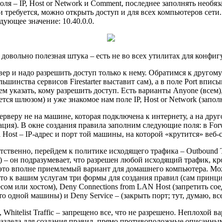
ля – IP, Host or Network и Comment, последнее заполнять необяз
 требуется, можно открыть доступ и для всех компьютеров сети
едующее значение: 10.40.0.0.
довольно полезная штука – есть не во всех утилитах для конфигу
ер и надо разрешить доступ только к нему. Обратимся к другому р
ьшинства сервисов Firestarter выставит сам), а в поле Port впи
 указать, кому разрешить доступ. Есть варианты Anyone (всем), 
ется шлюзом) и уже знакомое нам поле IP, Host or Network (запол
ерверу не на машине, которая подключена к интернету, а на дру
ация). В окне создания правила заполним следующие поля: в Forwa
l Host – IP-адрес и порт той машины, на которой «крутится» веб-
ственно, перейдем к политике исходящего трафика – Outbound Tr
анию) – он подразумевает, что разрешен любой исходящий трафик, 
 это вполне приемлемый вариант для домашнего компьютера. Мож
 то к вашим услугам три формы для создания правил (сам принцип
ресом или хостом), Deny Connections from LAN Host (запретить с
о одной машины) и Deny Service – (закрыть порт; тут, думаю, все
 Whitelist Traffic – запрещено все, что не разрешено. Неплохой в
раздела для создания правил, прямо противоположные описанным 