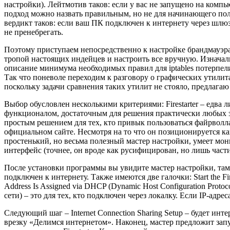
настройки). Лейтмотив таков: если у вас не запущено на комп
подход можно назвать правильным, но не для начинающего поль
вердикт таков: если ваш ПК подключен к интернету через шлюз
не пренебрегать.
Поэтому приступаем непосредственно к настройке брандмауэра
тропой настоящих индейцев и настроить все вручную. Изначаль
описание минимума необходимых правил для iptables потерпел
Так что поневоле переходим к разговору о графических утилит
поскольку задачи сравнения таких утилит не стояло, предлагаю о
Выбор обусловлен несколькими критериями: Firestarter – едва 
функционалом, достаточным для решения практически любых зада
простым решением для тех, кто привык пользоваться файрволлам
официальном сайте. Несмотря на то что он позиционируется как
простенький, но весьма полезный мастер настройки, умеет мон
интерфейс (точнее, он вроде как русифицирован, но лишь част
После установки программы вы увидите мастер настройки, там в
подключен к интернету. Также имеются две галочки: Start the F
Address Is Assigned via DHCP (Dynamic Host Configuration Pro
сети) – это для тех, кто подключен через локалку. Если IP-адре
Следующий шаг – Internet Connection Sharing Setup – будет ин
врезку «Делимся интернетом». Наконец, мастер предложит запуст