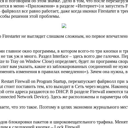
емся и поговорим об этом значке. Дело в том, что после перезагр
тся в меню «Приложения» в разделе «Интернет») и запустить Fir
 файрволл все равно работает, даже когда иконки Firestarter в 
пособы решения этой проблемы.
 Firestarter не выглядит слишком сложным, но первое впечатле
нами главное окно программы, в котором всего-то три кнопки и т
е так уж и много. Раздел Interface – здесь всего две галочки. Перв
mize to Tray on Window Close) определяет, будет ли программа сво
озволит вам указать, какие из заблокированных соединений не нуж
рименять изменения в правилах немедленно»). Зачем она нужна, 
 / Restart Firewall on Program Startup, перезапускает файрволл п
-out стоит поставить тем, кто выходит в Сеть через модем. Наконец,
ой сети адреса раздаются по DHCP. В разделе Firewall имеются т
onnected Network Device). Здесь же расположены и параметры об
наете, что это такое. Поэтому в целях экономии журнального мес
одов блокировки пакетов и широковещательного трафика. Менять
дим к следующей кнопке – Lock Firewall.