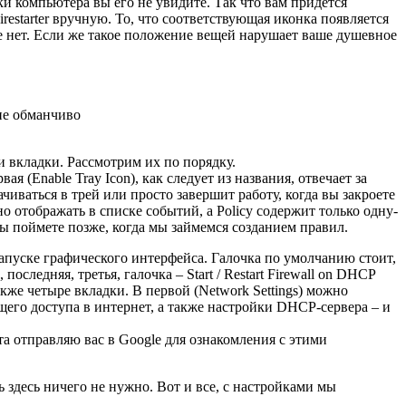
узки компьютера вы его не увидите. Так что вам придется
estarter вручную. То, что соответствующая иконка появляется
трее нет. Если же такое положение вещей нарушает ваше душевное
ние обманчиво
ри вкладки. Рассмотрим их по порядку.
ая (Enable Tray Icon), как следует из названия, отвечает за
рачиваться в трей или просто завершит работу, когда вы закроете
но отображать в списке событий, а Policy содержит только одну-
вы поймете позже, когда мы займемся созданием правил.
ри запуске графического интерфейса. Галочка по умолчанию стоит,
 последняя, третья, галочка – Start / Restart Firewall on DHCP
акже четыре вкладки. В первой (Network Settings) можно
щего доступа в интернет, а также настройки DHCP-сервера – и
та отправляю вас в Google для ознакомления с этими
 здесь ничего не нужно. Вот и все, с настройками мы