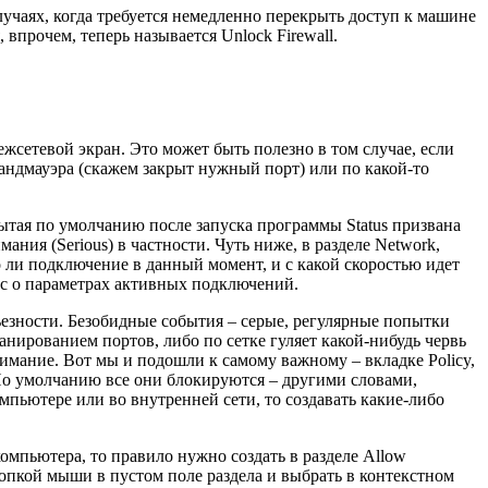
лучаях, когда требуется немедленно перекрыть доступ к машине
впрочем, теперь называется Unlock Firewall.
жсетевой экран. Это может быть полезно в том случае, если
рандмауэра (скажем закрыт нужный порт) или по какой-то
ытая по умолчанию после запуска программы Status призвана
ния (Serious) в частности. Чуть ниже, в разделе Network,
о ли подключение в данный момент, и с какой скоростью идет
нас о параметрах активных подключений.
ьезности. Безобидные события – серые, регулярные попытки
нированием портов, либо по сетке гуляет какой-нибудь червь
имание. Вот мы и подошли к самому важному – вкладке Policy,
. По умолчанию все они блокируются – другими словами,
мпьютере или во внутренней сети, то создавать какие-либо
компьютера, то правило нужно создать в разделе Allow
кнопкой мыши в пустом поле раздела и выбрать в контекстном