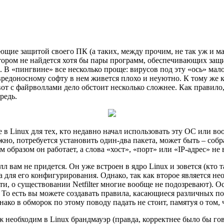
щие защитой своего ПК (а таких, между прочим, не так уж и ма
тором не найдется хотя бы пары программ, обеспечивающих защи
В «пингвине» все несколько проще: вирусов под эту «ось» мало,
 вредоносному софту в нем живется плохо и неуютно. К тому же 
вот с файрволлами дело обстоит несколько сложнее. Как правило
редь.
в Linux для тех, кто недавно начал использовать эту ОС или во
но, потребуется установить один-два пакета, может быть – собрат
 образом он работает, а слова «хост», «порт» или «IP-адрес» не
 вам не придется. Он уже встроен в ядро Linux и зовется (кто там
илита для его конфигурирования. Однако, так как второе является
ати, о существовании Netfilter многие вообще не подозревают). 
 То есть вы можете создавать правила, касающиеся различных по
нако в обморок по этому поводу падать не стоит, памятуя о том
 необходим в Linux брандмауэр (правда, корректнее было бы гов