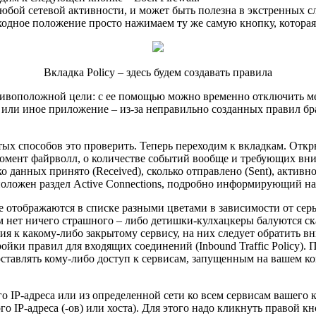
юбой сетевой активности, и может быть полезна в экстренных с
ходное положение просто нажимаем ту же самую кнопку, которая, 
Вкладка Policy – здесь будем создавать правила
отивоположной цели: с ее помощью можно временно отключить ме
то или иное приложение – из-за неправильно созданных правил б
ых способов это проверить. Теперь переходим к вкладкам. Откр
омент файрволл, о количестве событий вообще и требующих внима
 данных принято (Received), сколько отправлено (Sent), активн
асположен раздел Active Connections, подробно информирующий 
ые отображаются в списке разными цветами в зависимости от сер
м нет ничего страшного – либо детишки-кулхацкеры балуются ска
я к какому-либо закрытому сервису, на них следует обратить вн
ройки правил для входящих соединений (Inbound Traffic Policy)
оставлять кому-либо доступ к сервисам, запущенным на вашем ко
го IP-адреса или из определенной сети ко всем сервисам вашего 
го IP-адреса (-ов) или хоста). Для этого надо кликнуть правой 