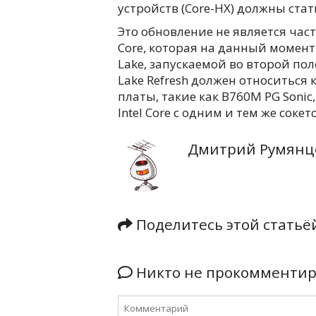
устройств (Core-HX) должны ста
Это обновление не является час
Core, которая на данный момент
Lake, запускаемой во второй поло
Lake Refresh должен относиться 
платы, такие как B760M PG Soni
Intel Core с одним и тем же сокет
Дмитрий Румянц
Поделитесь этой стать
Никто не прокомментиро