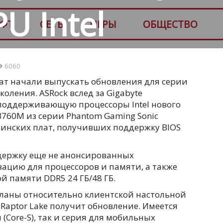
U Intel
ФТ
СЕТЬ
ИГРЫ
ОБЩЕСТВО
6060
т начали выпускать обновления для серии
коления. ASRock вслед за Gigabyte
поддерживающую процессоры Intel нового
760M из серии Phantom Gaming Sonic
ринских плат, получивших поддержку BIOS
держку еще не анонсированных
зацию для процессоров и памяти, а также
 памяти DDR5 24 ГБ/48 ГБ.
 планы относительно клиентской настольной
 Raptor Lake получит обновление. Имеется
(Core-S), так и серия для мобильных