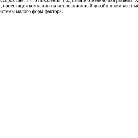
соров Intel 14-го поколения, под память отведено два разъема
, ориентация компании на инновационный дизайн и компактный 
истемы малого форм-фактора.