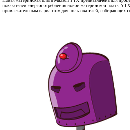
Новая материнская плата Maxsun YTX предназначена для процес
показателей энергопотребления новой материнской платы YTX
привлекательным вариантом для пользователей, собирающих с