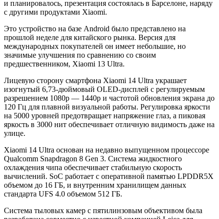
и планировалось, презентация состоялась в Барселоне, наряду
с другими продуктами Xiaomi.
Это устройство на базе Android было представлено на
прошлой неделе для китайского рынка. Версия для
международных покупателей он имеет небольшие, но
значимые улучшения по сравнению со своим
предшественником, Xiaomi 13 Ultra.
Лицевую сторону смартфона Xiaomi 14 Ultra украшает
изогнутый 6,73-дюймовый OLED-дисплей с регулируемым
разрешением 1080p — 1440p и частотой обновления экрана до
120 Гц для плавной визуальной работы. Регулировка яркости
на 5000 уровней предотвращает напряжение глаз, а пиковая
яркость в 3000 нит обеспечивает отличную видимость даже на
улице.
Xiaomi 14 Ultra основан на недавно выпущенном процессоре
Qualcomm Snapdragon 8 Gen 3. Система жидкостного
охлаждения чипа обеспечивает стабильную скорость
вычислений. SoC работает с оперативной памятью LPDDR5X
объемом до 16 ГБ, и внутренним хранилищем данных
стандарта UFS 4.0 объемом 512 ГБ.
Система тыловых камер с пятилинзовым объективом была