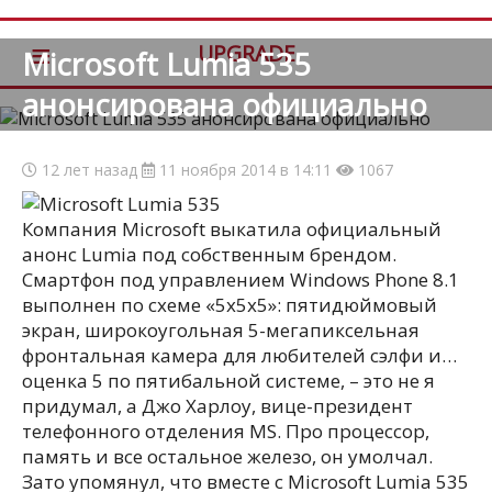
≡
UPGRADE
Microsoft Lumia 535
анонсирована официально
12 лет назад
11 ноября 2014 в 14:11
1067
Компания Microsoft выкатила официальный
анонс Lumia под собственным брендом.
Смартфон под управлением Windows Phone 8.1
выполнен по схеме «5х5х5»: пятидюймовый
экран, широкоугольная 5-мегапиксельная
фронтальная камера для любителей сэлфи и…
оценка 5 по пятибальной системе
, – это не я
придумал, а Джо Харлоу, вице-президент
телефонного отделения MS. Про процессор,
память и все остальное железо, он умолчал.
Зато упомянул, что вместе с Microsoft Lumia 535