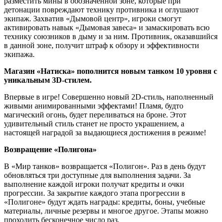
разместить мины в обозначенной зоне, которые при
детонации повреждают технику противника и оглушают
экипаж. Захватив «Дымовой центр», игроки смогут
активировать навык «Дымовая завеса» и замаскировать всю
технику союзников в дыму и за ним. Противник, оказавшийся
в данной зоне, получит штраф к обзору и эффективности
экипажа.
Магазин «Натиска» пополнится новым танком 10 уровня с
уникальным 3D-стилем.
Впервые в игре! Совершенно новый 2D-стиль, наполненный
живыми анимированными эффектами! Пламя, будто
магический огонь, будет переливаться на броне. Этот
удивительный стиль станет не просто украшением, а
настоящей наградой за выдающиеся достижения в режиме!
Возвращение «Полигона»
В «Мир танков» возвращается «Полигон». Раз в день будут
обновляться три доступные для выполнения задачи. За
выполнение каждой игроки получат кредиты и очки
прогрессии. За закрытие каждого этапа прогрессии в
«Полигоне» будут ждать награды: кредиты, боны, учебные
материалы, личные резервы и многое другое. Этапы можно
проходить бесконечное число раз.