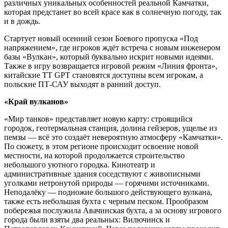
различных уникальных особенностей реальной Камчатки,
которая предстанет во всей красе как в солнечную погоду, так
и в дождь.
Стартует новый осенний сезон Боевого пропуска «Под
напряжением», где игроков ждёт встреча с новым инженером
базы «Вулкан», который буквально искрит новыми идеями.
Также в игру возвращается игровой режим «Линия фронта»,
китайские ТТ GPT становятся доступны всем игрокам, а
польские ПТ-САУ выходят в ранний доступ.
«Край вулканов»
«Мир танков» представляет новую карту: строящийся
городок, геотермальная станция, долина гейзеров, ущелье из
пемзы — всё это создаёт невероятную атмосферу «Камчатки».
По сюжету, в этом регионе происходит освоение новой
местности, на которой продолжается строительство
небольшого уютного городка. Кинотеатр и
административные здания соседствуют с живописными
уголками нетронутой природы — горячими источниками.
Неподалёку — подножие большого действующего вулкана,
также есть небольшая бухта с черным песком. Прообразом
побережья послужила Авачинская бухта, а за основу игрового
города были взяты два реальных: Вилючинск и