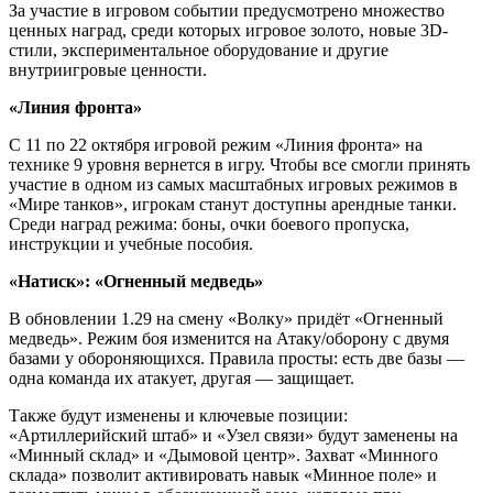
За участие в игровом событии предусмотрено множество
ценных наград, среди которых игровое золото, новые 3D-
стили, экспериментальное оборудование и другие
внутриигровые ценности.
«Линия фронта»
С 11 по 22 октября игровой режим «Линия фронта» на
технике 9 уровня вернется в игру. Чтобы все смогли принять
участие в одном из самых масштабных игровых режимов в
«Мире танков», игрокам станут доступны арендные танки.
Среди наград режима: боны, очки боевого пропуска,
инструкции и учебные пособия.
«Натиск»: «Огненный медведь»
В обновлении 1.29 на смену «Волку» придёт «Огненный
медведь». Режим боя изменится на Атаку/оборону с двумя
базами у обороняющихся. Правила просты: есть две базы —
одна команда их атакует, другая — защищает.
Также будут изменены и ключевые позиции:
«Артиллерийский штаб» и «Узел связи» будут заменены на
«Минный склад» и «Дымовой центр». Захват «Минного
склада» позволит активировать навык «Минное поле» и