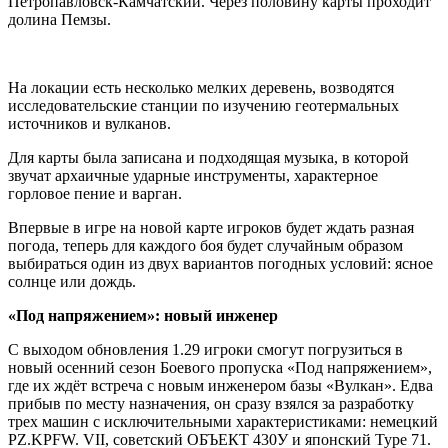
Петропавловск-Камчатский. Через половину карты проходит
долина Пемзы.
На локации есть несколько мелких деревень, возводятся
исследовательские станции по изучению геотермальных
источников и вулканов.
Для карты была записана и подходящая музыка, в которой
звучат архаичные ударные инструменты, характерное
горловое пение и варган.
Впервые в игре на новой карте игроков будет ждать разная
погода, теперь для каждого боя будет случайным образом
выбираться один из двух вариантов погодных условий: ясное
солнце или дождь.
«Под напряжением»: новый инженер
С выходом обновления 1.29 игроки смогут погрузиться в
новый осенний сезон Боевого пропуска «Под напряжением»,
где их ждёт встреча с новым инженером базы «Вулкан». Едва
прибыв по месту назначения, он сразу взялся за разработку
трех машин с исключительными характеристиками: немецкий
PZ.KPFW. VII, советский ОБЪЕКТ 430У и японский Type 71.