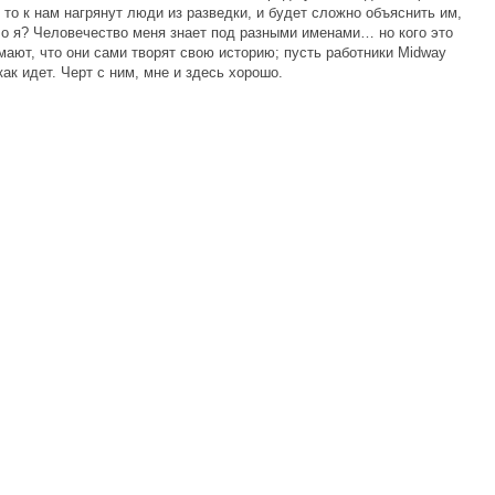
 то к нам нагрянут люди из разведки, и будет сложно объяснить им,
чо я? Человечество меня знает под разными именами… но кого это
мают, что они сами творят свою историю; пусть работники Midway
как идет. Черт с ним, мне и здесь хорошо.