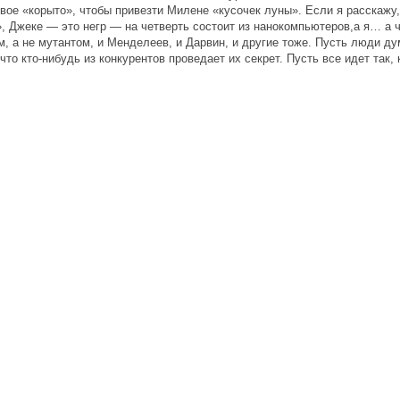
вое «корыто», чтобы привезти Милене «кусочек луны». Если я расскажу,
», Джеке — это негр — на четверть состоит из нанокомпьютеров,а я… а 
, а не мутантом, и Менделеев, и Дарвин, и другие тоже. Пусть люди ду
то кто-нибудь из конкурентов проведает их секрет. Пусть все идет так, 