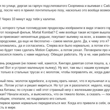
по улице, дергая за гарпун подслеповатого Скорпиена и выпивая с Сабзи
д, после чего я принял почтительную позу, насколько это вообще возмо
 Через 10 минут жду тебя у калитки.
й, которого тупые голливудские продюсеры изобразили в виде этакого г
этот позорный фильм, Mortal Kombat? С ним вообще такая история вышла
и приезжают непонятные дядьки, покупают выпивку на всех, а взамен п
родскими, да еще не бесплатно – самое милое дело. Да, к чему это я? А
а поломались, да и согласились. Сперва все было нормально, а потом кт
 будет тоже сделать Motion Capture», а потом уехал. Поговорили про не
росился пожить с нами недельку. Обещал работать. Ну а че, нам работник
нь рождения (не помню чей, кажется, Кинтаро девятая сотня пошла, а, не
к! Вот и устроил маленькую пьянку). Ну вот, там мы с нашим кузнецом 
 только в стальных трусах и с молотом, чтобы поправлять их, когда давл
ный пень: молоток вдребезги, а кузнец орать начал, что я жульничал и щ
ах. Потом устал и решил мириться. Но тут уж я разозлился: недело, ког
чка Китаны; по слухам с ней этот странный негр с железными руками друж
акая? Начали искать, и выяснилось, что он тяжело болен, а сказать — п
 общем, откопали, но поцарапало его сильно.
 первое время нормально передвигаться мог. Когда его привели в себя, 
сть в мире.