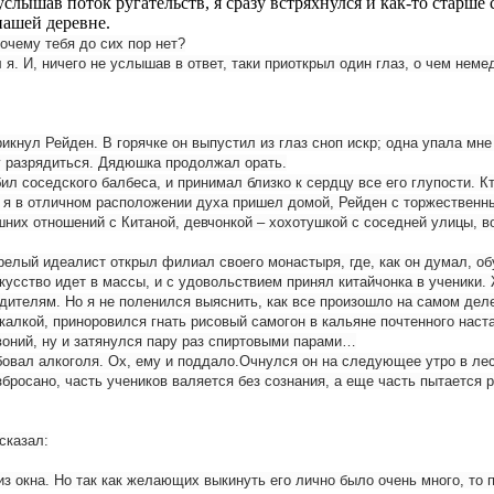
услышав поток ругательств, я сразу встряхнулся и как-то старше
нашей деревне.
очему тебя до сих пор нет?
 я. И, ничего не услышав в ответ, таки приоткрыл один глаз, о чем не
икнул Рейден. В горячке он выпустил из глаз сноп искр; одна упала мн
у разрядиться. Дядюшка продолжал орать.
 соседского балбеса, и принимал близко к сердцу все его глупости. Кт
да я в отличном расположении духа пришел домой, Рейден с торжествен
шних отношений с Китаной, девчонкой – хохотушкой с соседней улицы, в
елый идеалист открыл филиал своего монастыря, где, как он думал, об
кусство идет в массы, и с удовольствием принял китайчонка в ученики.
 родителям. Но я не поленился выяснить, как все произошло на самом д
мекалкой, приноровился гнать рисовый самогон в кальяне почтенного нас
оний, ну и затянулся пару раз спиртовыми парами…
бовал алкоголя. Ох, ему и поддало.Очнулся он на следующее утро в лесо
бросано, часть учеников валяется без сознания, а еще часть пытается р
сказал:
 из окна. Но так как желающих выкинуть его лично было очень много, т