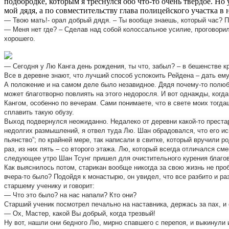
подбородке, которым я треснулся обо что-то очень твердое. Но 
мой дядя, а по совместительству глава полицейского участка в 
— Твою мать!- орал добрый дядя. – Ты вообще знаешь, который час? П
— Меня нет где? – Сделав над собой колоссальное усилие, проговорил
хорошего.
— Сегодня у Лю Канга день рождения, ты что, забыл? – в бешенстве кр
Все в деревне знают, что лучший способ успокоить Рейдена – дать ем
А положение и на самом деле было незавидное. Дядя почему-то полюбил
может благотворно повлиять на этого недоросля. И вот однажды, ког
Кангом, особенно по вечерам. Сами понимаете, что в свете моих тогда
сплавить такую обузу.
Выход подвернулся неожиданно. Недалеко от деревни какой-то престар
недолгих размышлений, я отвел туда Лю. Шан обрадовался, что его ис
пьянство”; по крайней мере, так написали в свитке, который вручили
раз, из них пять – со второго этажа. Лю, который всегда отличался с
следующее утро Шан Тсунг пришел для очистительного курения благов
Как выяснилось потом, старикан вообще никогда за свою жизнь не про
вчера-то было? Подойдя к монастырю, он увидел, что все разбито и раз
старшему ученику и говорит:
— Что это было? на нас напали? Кто они?
Старший ученик посмотрел печально на наставника, держась за пах, и 
— Ох, Мастер, какой Вы добрый, когда трезвый!
Ну вот, нашли они бедного Лю, мирно спавшего с перепоя, и выкинули