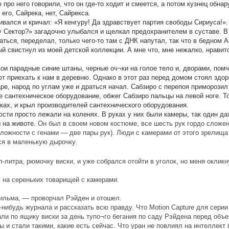
 про него говорили, что он где-то ходит и смеется, а потом кузнец обна
его, Сайрека, нет, Сайрекса.
ался и кричал: «Я кенгуру! Да здравствует партия свободы Сириуса!». Ку
 Сектор?» загадочно улыбался и щелкал предохранителем в суставе. В т
аться, переделал, только чего-то там с ДНК напутал, так что в бедном А
ый свистнул из моей детской коллекции. А мне что, мне нежалко, нравит
свои парадные синие штаны, черные оч¬ки на голое тело и, дворами, пом
т приехать к нам в деревню. Однако в этот раз перед домом стоял здо
ре, народ по углам уже и драться начал. Сабзиро с перепоя приморозил
е сантехническое оборудование, обжег Сабзиро пальцы на левой ноге. То
руках, и крыл производителей сантехнического оборудования.
ти просто лежали на коленях. В руках у них были камеры, так один да
ы на животе.
Он был в своем новом костюме, все шесть рук гордо сложен
 сложности с генами — две пары рук). Люди с камерами от этого зрелищ
ся в маленькую дырочку.
л-литра, рюмочку виски, и уже собрался отойти в уголок, но меня оклик
 на сереньких товарищей с камерами.
фильма, — проворчал Рэйден и отошел.
-нибудь журнала и рассказать всю правду. Что Motion Capture для сери
и по ящику виски за день тупо¬го бегания по саду Рэйдена перед объе
 и стали такими, какие есть сейчас. Что уран не повлиял на интеллект 