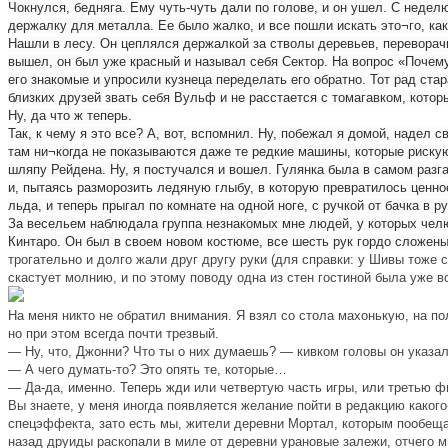
Чокнулся, бедняга. Ему чуть-чуть дали по голове, и он ушел. С неделю
держалку для металла. Ее было жалко, и все пошли искать это¬го, как 
Нашли в лесу. Он цеплялся держалкой за стволы деревьев, переворачив
вышел, он был уже красный и называл себя Сектор. На вопрос «Почему
его знакомые и упросили кузнеца переделать его обратно. Тот рад стар
близких друзей звать себя Вульф и не расстается с томагавком, котор
Ну, да что ж теперь.
Так, к чему я это все? А, вот, вспомнил. Ну, побежал я домой, надел 
там ни¬когда не показываются даже те редкие машины, которые рискую
шляпу Рейдена. Ну, я постучался и вошел. Гулянка была в самом разга
и, пытаясь разморозить ледяную глыбу, в которую превратилось ценно
льда, и теперь прыгал по комнате на одной ноге, с ручкой от бачка в 
За весельем наблюдала группа незнакомых мне людей, у которых челюс
Кинтаро. Он был в своем новом костюме, все шесть рук гордо сложен
трогательно и долго жали друг другу руки (для справки: у Шивы тоже
скастует молнию, и по этому поводу одна из стен гостиной была уже в
На меня никто не обратил внимания. Я взял со стола махонькую, на по
но при этом всегда почти трезвый.
— Ну, что, Джонни? Что ты о них думаешь? — кивком головы он указал
— А чего думать-то? Это опять те, которые…
— Да-да, именно. Теперь жди или четвертую часть игры, или третью 
Вы знаете, у меня иногда появляется желание пойти в редакцию какого
спецэффекта, зато есть мы, жители деревни Мортал, которым пообещал
назад друиды раскопали в миле от деревни урановые залежи, отчего мы