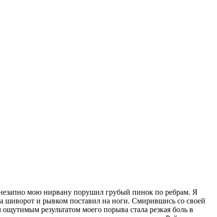
 Внезапно мою нирвану порушил грубый пинок по ребрам. Я
 за шиворот и рывком поставил на ноги. Смирившись со своей
м ощутимым результатом моего порыва стала резкая боль в