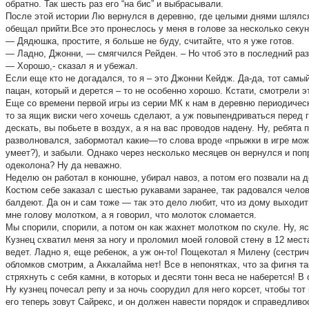
обратно. Так шесть раз его “на бис” и выбрасывали.
После этой истории Лю вернулся в деревню, где целыми днями шлялся 
обещал прийти.Все это пронеслось у меня в голове за несколько секун
— Дядюшка, простите, я больше не буду, считайте, что я уже готов.
— Ладно, Джонни, — смягчился Рейден. – Но чтоб это в последний раз!
— Хорошо,- сказал я и убежал.
Если еще кто не догадался, то я – это Джонни Кейдж. Да-да, тот самы
пацан, который и дерется – то не особенно хорошо. Кстати, смотрели 
Еще со времени первой игры из серии МК к нам в деревню периодическ
то за ящик виски чего хочешь сделают, а уж повыпендриваться перед го
дескать, вы побьете в воздух, а я на вас проводов надену. Ну, ребят
разволновался, забормотал какие—то слова вроде «прыжки в игре можно
умеет?), и забыли. Однако через несколько месяцев он вернулся и поп
одеколона? Ну да неважно.
Неделю он работал в конюшне, убирал навоз, а потом его позвали на де
Костюм себе заказал с шестью рукавами заранее, так радовался челове
балдеют. Да он и сам тоже — так это дело любит, что из дому выходит
мне голову молотком, а я говорил, что молоток сломается.
Мы спорили, спорили, а потом он как жахнет молотком по скуле. Ну, яс
Кузнец схватил меня за ногу и проломил моей головой стену в 12 мест
ведет. Ладно я, еще ребенок, а уж он-то! Пощекотал я Милену (сестри
обломков смотрим, а Аккалайма нет! Все в непонятках, что за фигня т
стряхнуть с себя камни, в которых и десяти тонн веса не наберется! В
Ну кузнец почесал репу и за ночь соорудил для него корсет, чтобы тот
его теперь зовут Сайрекс, и он должен навести порядок и справедливо