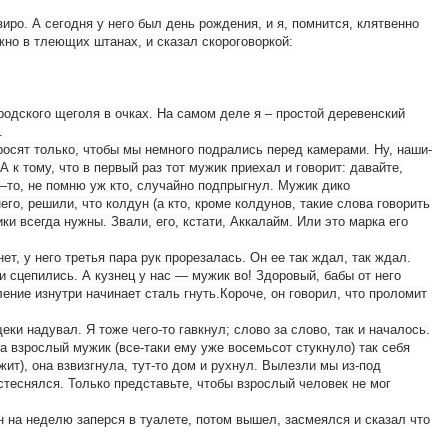
ро. А сегодня у него был день рождения, и я, помнится, клятвенно
жно в тлеющих штанах, и сказал скороговоркой:
ородского щеголя в очках. На самом деле я – простой деревенский
.
росят только, чтобы мы немного подрались перед камерами. Ну, наши-
 к тому, что в первый раз тот мужик приехал и говорит: давайте,
о—то, не помню уж кто, случайно подпрыгнул. Мужик дико
го, решили, что колдун (а кто, кроме колдунов, такие слова говорить
и всегда нужны. Звали, его, кстати, Аккалайм. Или это марка его
т, у него третья пара рук прорезалась. Он ее так ждал, так ждал.
и сцепились. А кузнец у нас — мужик во! Здоровый, бабы от него
ение изнутри начинает сталь гнуть.Короче, он говорил, что проломит
еки надувал. Я тоже чего-то гавкнул; слово за слово, так и началось.
да взрослый мужик (все-таки ему уже восемьсот стукнуло) так себя
ит), она взвизгнула, тут-то дом и рухнул. Вылезли мы из-под
остеснялся. Только представьте, чтобы взрослый человек не мог
он на неделю заперся в туалете, потом вышел, засмеялся и сказал что