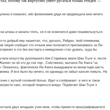
 стал, потому так виртуозно умеет ругаться только Рейден —
медленно и пожалел, ибо физиономия дяди не предвещала мне ничего
е на штаны и начала тлеть, но я не осмелился даже пошевельнуться.
о-то добрый ему нашептал, что, дескать, Рейден, твой племянник,
ным лицом сообщил что отныне мне полагается присматривать за Лю
оспринял я это без восторга и немедленно стал думать, куда бы
учали искусству рукопашного боя.Старикана звали Шан Тсунг и, после
 Жалеет он об это до сих пор…Собственно, выгнали Лю Канга “за
еле. Оказалось, фактически Лю Канга выкидывали из монастыря шесть
тавника. И все было бы ничего, но однажды он забыл кальян помыть. На
чке с жуткой головной болью. Идет и соображает: а чего ж такое
азгрести хаос, который твориться вокруг. Подбегает Шан Тсунг к
о послали двух младших учен иков, чтобы принести проштрафившегося