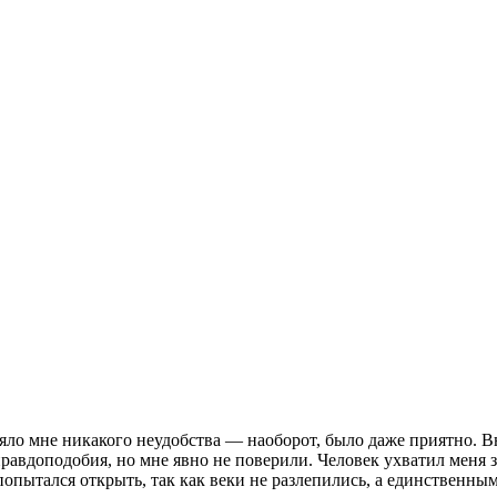
иняло мне никакого неудобства — наоборот, было даже приятно.
 правдоподобия, но мне явно не поверили. Человек ухватил меня
 попытался открыть, так как веки не разлепились, а единственны