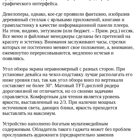
графического интерфейса.
Девелоперы, однако, кое-где проявили фантазию, изобразив
деревянный стеллаж с ярлыками приложений, книгами и
грампластинку в качестве информационной панели плеера.
На этом, видимо, энтузиазм (или бюджет. – Прим. ред.) иссяк.
Все меню и файловые менеджеры сделаны без претензий на
красоту и эстетику. Внимания заслуживают часы, стрелки
которых не постепенно меняют свое положение, а, внимание,
ежеминутно перерисовываются, медленно исчезая и
появляясь.
Угол обзора экрана неравномерный с разных сторон. При
установке девайса на чехол-подставку лучше располагать его
ниже уровня глаз, так как угол обзора вниз по вертикали
составляет не более 30°. Матовый TFT-дисплей ридера
дороговизной не отличается, но со своими задачами
справляется. Комфортным для чтения является уровень
яркости, выставленный на 2/3. При наличии мощных
источников света, дающих блики, яркость приходится
выставлять на максимум.
Устройство наполнено богатым мультимедийным
содержимым. Обладатель такого гаджета может без проблем
прослушивать аудиокниги (предварительно заменив