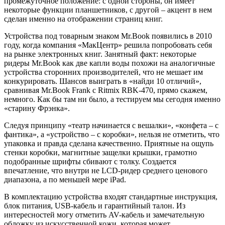
промежуточное положение: с одной стороны, он имеет
некоторые функции планшетников, с другой – акцент в нем
сделан именно на отображении страниц книг.
Устройства под товарным знаком Mr.Book появились в 2010
году, когда компания «МакЦентр» решила попробовать себя
на рынке электронных книг. Занятный факт: некоторые
ридеры Mr.Book как две капли воды похожи на аналогичные
устройства сторонних производителей, что не мешает им
конкурировать. Шансов выиграть в «найди 10 отличий»,
сравнивая Mr.Book Frank с Ritmix RBK-470, прямо скажем,
немного. Как бы там ни было, а тестируем мы сегодня именно
«старину Фрэнка».
Следуя принципу «театр начинается с вешалки», «конфета – с
фантика», а «устройство – с коробки», нельзя не отметить, что
упаковка и правда сделана качественно. Приятные на ощупь
стенки коробки, магнитные защелки крышки, грамотно
подобранные шрифты сбивают с толку. Создается
впечатление, что внутри не LCD-ридер среднего ценового
диапазона, а по меньшей мере iPad.
В комплектацию устройства входят стандартные инструкция,
блок питания, USB-кабель и гарантийный талон. Из
интересностей могу отметить AV-кабель и замечательную
обложку из искусственной кожи, которая может