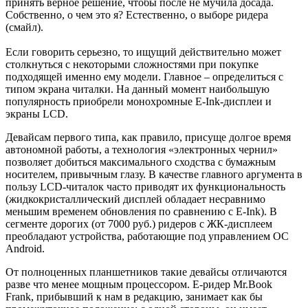
принять верное решение, чтобы после не мучила досада.
Собственно, о чем это я? Естественно, о выборе ридера
(смайл).
Если говорить серьезно, то ищущий действительно может
столкнуться с некоторыми сложностями при покупке
подходящей именно ему модели. Главное – определиться с
типом экрана читалки. На данный момент наибольшую
популярность приобрели монохромные E-Ink-дисплеи и
экраны LCD.
Девайсам первого типа, как правило, присуще долгое время
автономной работы, а технология «электронных чернил»
позволяет добиться максимального сходства с бумажным
носителем, привычным глазу. В качестве главного аргумента в
пользу LCD-читалок часто приводят их функциональность
(жидкокристаллический дисплей обладает несравнимо
меньшим временем обновления по сравнению с E-Ink). В
сегменте дорогих (от 7000 руб.) ридеров с ЖК-дисплеем
преобладают устройства, работающие под управлением ОС
Android.
От полноценных планшетников такие девайсы отличаются
разве что менее мощным процессором. Е-ридер Mr.Book
Frank, прибывший к нам в редакцию, занимает как бы