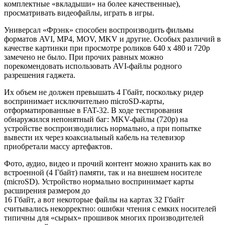
комплектные «вкладыши» на более качественные),
просматривать видеофайлы, играть в игры.
Универсал «Фрэнк» способен воспроизводить фильмы
форматов AVI, MP4, MOV, MKV и другие. Особых различий в
качестве картинки при просмотре роликов 640 x 480 и 720p
замечено не было. При прочих равных можно
порекомендовать использовать AVI-файлы родного
разрешения гаджета.
Их объем не должен превышать 4 Гбайт, поскольку ридер
воспринимает исключительно microSD-карты,
отформатированные в FAT-32. В ходе тестирования
обнаружился непонятный баг: MKV-файлы (720p) на
устройстве воспроизводились нормально, а при попытке
вывести их через коаксиальный кабель на телевизор
приобретали массу артефактов.
Фото, аудио, видео и прочий контент можно хранить как во
встроенной (4 Гбайт) памяти, так и на внешнем носителе
(microSD). Устройство нормально воспринимает карты
расширения размером до
16 Гбайт, а вот некоторые файлы на картах 32 Гбайт
считывались некорректно: ошибки чтения с емких носителей
типичны для «сырых» прошивок многих производителей