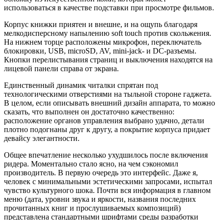
использоваться в качестве подставки при просмотре фильмов.
Корпус книжки приятен и внешне, и на ощупь благодаря
мелкодисперсному напылению soft touch против скольжения.
На нижнем торце расположены микрофон, переключатель
блокировки, USB, microSD, AV, mini-jack- и DC-разъемы.
Кнопки перелистывания страниц и выключения находятся на
лицевой панели справа от экрана.
Единственный динамик читалки спрятан под
технологическими отверстиями на тыльной стороне гаджета.
В целом, если описывать внешний дизайн аппарата, то можно
сказать, что выполнен он достаточно качественно:
расположение органов управления выбрано удачно, детали
плотно подогнаны друг к другу, а покрытие корпуса придает
девайсу элегантности.
Общее впечатление несколько ухудшилось после включения
ридера. Моментально стало ясно, на чем сэкономил
производитель. В первую очередь это интерфейс. Даже я,
человек с минимальными эстетическими запросами, испытал
чувство культурного шока. Почти вся информация в главном
меню (дата, уровни звука и яркости, названия последних
прочитанных книг и прослушиваемых композиций)
представлена стандартными шрифтами среды разработки