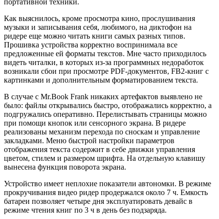
портативной техники.
Как выяснилось, кроме просмотра кино, прослушивания
музыки и записывания себя, любимого, на диктофон на
ридере еще можно читать книги самых разных типов.
Прошивка устройства корректно воспринимала все
предложенные ей форматы текстов. Мне часто приходилось
видеть читалки, в которых из-за программных недоработок
возникали сбои при просмотре PDF-документов, FB2-книг с
картинками и дополнительным форматированием текста.
В случае с Mr.Book Frank никаких артефактов выявлено не
было: файлы открывались быстро, отображались корректно, а
подгружались оперативно. Перелистывать страницы можно
при помощи кнопок или сенсорного экрана. В ридере
реализованы механизм перехода по сноскам и управление
закладками. Меню быстрой настройки параметров
отображения текста содержит в себе движки управления
цветом, стилем и размером шрифта. На отдельную клавишу
вынесена функция поворота экрана.
Устройство имеет неплохие показатели автономки. В режиме
прокручивания видео ридер продержался около 7 ч. Емкость
батареи позволяет четыре дня эксплуатировать девайс в
режиме чтения книг по 3 ч в день без подзаряда.