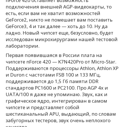
nForce 420 оставляет возможность
подключения внешней AGP-видеокарты, то
есть, если вам не хватит возможностей
GeForce2, никто не помешает вам поставить
GeForce3, 4 и так далее — хоть до 10. Ну да
ладно. Новый чипсет еще, безусловно, будет
исследован микрохирургами нашей тестовой
лаборатории.
Первая появившаяся в России плата на
чипсете nForce 420 — K7N420Pro от Micro-Star.
Поддерживаются процессоры Athlon, Athlon XP
и Duron с частотами FSB 100 и 133 МГц,
поддерживается до 1,5 Гб памяти DDR
стандартов PC1600 и PC2100. Про AGP 4x и
UATA/100 я даже не упоминаю. Звук, как и
графическое ядро, интегрирован в самом
чипсете и представляет собой
шестиканальный APU, выдающий, по словам
забугорных тестеров, звук очень неплохого
качества.