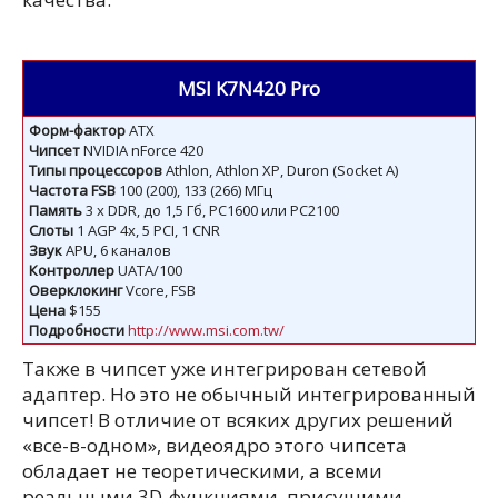
MSI K7N420 Pro
Форм-фактор
ATX
Чипсет
NVIDIA nForce 420
Типы
процессоров
Athlon, Athlon XP, Duron (Socket A)
Частота
FSB
100 (200), 133 (266) МГц
Память
3 x DDR, до 1,5 Гб, PC1600 или PC2100
Слоты
1 AGP 4x, 5 PCI, 1 CNR
Звук
APU, 6 каналов
Контроллер
UATA/100
Оверклокинг
Vcore, FSB
Цена
$155
Подробности
http://www.msi.com.tw/
Также в чипсет уже интегрирован сетевой
адаптер. Но это не обычный интегрированный
чипсет! В отличие от всяких других решений
«все-в-одном», видеоядро этого чипсета
обладает не теоретическими, а всеми
реальными 3D-функциями, присущими