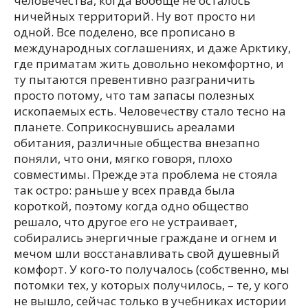
человечества, когда вообще не осталось
ничейных территорий. Ну вот просто ни
одной. Все поделено, все прописано в
международных соглашениях, и даже Арктику,
где приматам жить довольно некомфортно, и
ту пытаются превентивно разграничить
просто потому, что там запасы полезных
ископаемых есть. Человечеству стало тесно на
планете. Соприкоснувшись ареалами
обитания, различные общества внезапно
поняли, что они, мягко говоря, плохо
совместимы. Прежде эта проблема не стояла
так остро: раньше у всех правда была
короткой, поэтому когда одно общество
решало, что другое его не устраивает,
собирались энергичные граждане и огнем и
мечом шли восстанавливать свой душевный
комфорт. У кого-то получалось (собственно, мы
потомки тех, у которых получилось, – те, у кого
не вышло, сейчас только в учебниках истории