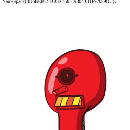
NameSpace{3D6BE802-FC0D-4595-A304-611F97089DC}.