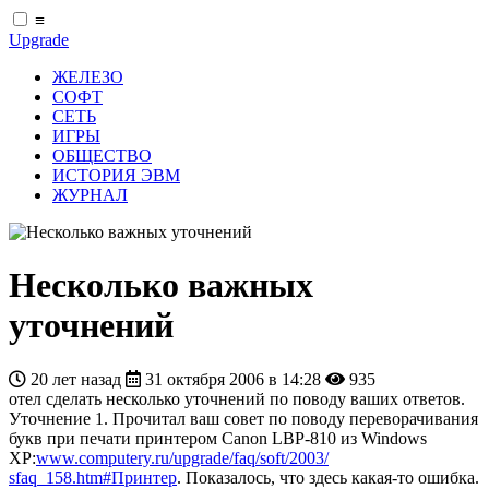
≡
Upgrade
ЖЕЛЕЗО
СОФТ
СЕТЬ
ИГРЫ
ОБЩЕСТВО
ИСТОРИЯ ЭВМ
ЖУРНАЛ
Несколько важных
уточнений
20 лет назад
31 октября 2006 в 14:28
935
отел сделать несколько уточнений по поводу ваших ответов.
Уточнение 1. Прочитал ваш совет по поводу переворачивания
букв при печати принтером Canon LBP-810 из Windows
XP:
www.computery.ru/upgrade/faq/soft/2003/
sfaq_158.htm#Принтер
. Показалось, что здесь какая-то ошибка.