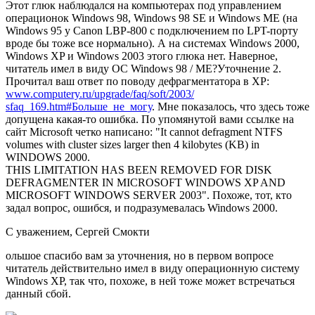
Этот глюк наблюдался на компьютерах под управлением
операционок Windows 98, Windows 98 SE и Windows ME (на
Windows 95 у Canon LBP-800 с подключением по LPT-порту
вроде бы тоже все нормально). А на системах Windows 2000,
Windows XP и Windows 2003 этого глюка нет. Наверное,
читатель имел в виду ОС Windows 98 / ME?Уточнение 2.
Прочитал ваш ответ по поводу дефрагментатора в XP:
www.computery.ru/upgrade/faq/soft/2003/
sfaq_169.htm#Больше_не_могу
. Мне показалось, что здесь тоже
допущена какая-то ошибка. По упомянутой вами ссылке на
сайт Microsoft четко написано: "It cannot defragment NTFS
volumes with cluster sizes larger then 4 kilobytes (KB) in
WINDOWS 2000.
THIS LIMITATION HAS BEEN REMOVED FOR DISK
DEFRAGMENTER IN MICROSOFT WINDOWS XP AND
MICROSOFT WINDOWS SERVER 2003". Похоже, тот, кто
задал вопрос, ошибся, и подразумевалась Windows 2000.
С уважением, Сергей Смокти
ольшое спасибо вам за уточнения, но в первом вопросе
читатель действительно имел в виду операционную систему
Windows XP, так что, похоже, в ней тоже может встречаться
данный сбой.